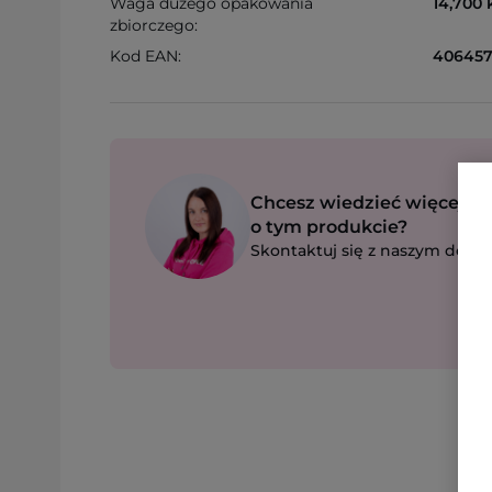
Waga dużego opakowania
14,700 
zbiorczego:
Kod EAN:
406457
Chcesz wiedzieć więcej
o tym produkcie?
Skontaktuj się z naszym dorad