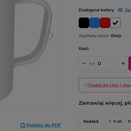
Dostępne kolory
Sp
Wybrany kolor:
Biały
Ilość:
szt.
Dodaj do Listy i stw
Zamawiaj więcej, pł
Nakład
1 - 9 szt.
10
Pobierz do PDF