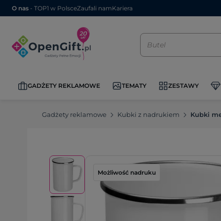
O nas
- TOP1 w Polsce
Zaufali nam
Kariera
GADŻETY REKLAMOWE
TEMATY
ZESTAWY
Gadżety reklamowe
Kubki z nadrukiem
Kubki m
Możliwość nadruku