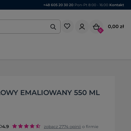
+48 605 20 30 20
|
Pon-Pt 8:00 - 16:00
|
Kontakt
0,00 zł
0
OWY EMALIOWANY 550 ML
o
4.9
zobacz
2774
opinii
o firmie