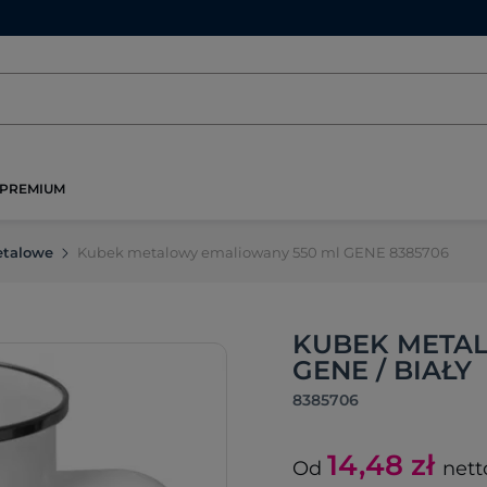
PREMIUM
etalowe
Kubek metalowy emaliowany 550 ml GENE 8385706
KUBEK METAL
GENE / BIAŁY
8385706
14,48
zł
Od
nett