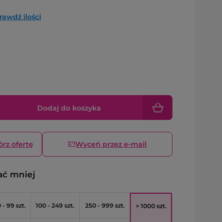
rawdź ilości
Dodaj do koszyka
órz ofertę
Wyceń przez e-mail
ać mniej
 - 99 szt.
100 - 249 szt.
250 - 999 szt.
> 1000 szt.