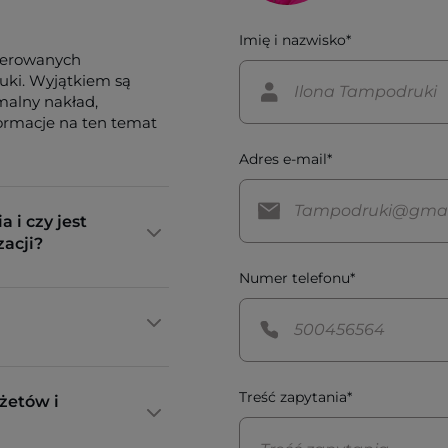
Imię i nazwisko*
ferowanych
tuki. Wyjątkiem są
imalny nakład,
formacje na ten temat
Adres e-mail*
a i czy jest
zacji?
Numer telefonu*
Treść zapytania*
żetów i