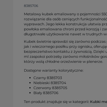
8385706
Metalowy kubek emaliowany o pojemności 550
rozwiązanie dla osób ceniących funkcjonalność
wyprawach. Jego lekka konstrukcja ułatwia prz
powłoka emaliowana chroni przed korozją i za
długotrwałe użytkowanie nawet w trudnych w
Kubek świetnie sprawdzi się zarówno podczas 
jak i wieczornego posiłku przy ognisku, oferują
bezpieczeństwo kontaktu z żywnością. Dzięki 
ml zaspokoi potrzeby zarówno miłośników gorąc
którzy wolą chłodne orzeźwienie w plenerze.
Dostępne warianty kolorystyczne:
Czarny 8385703
Niebieski 8385704
Czerwony 8385705
Biały 8385706
Ten produkt znajduje się w kategorii:
Kubki me