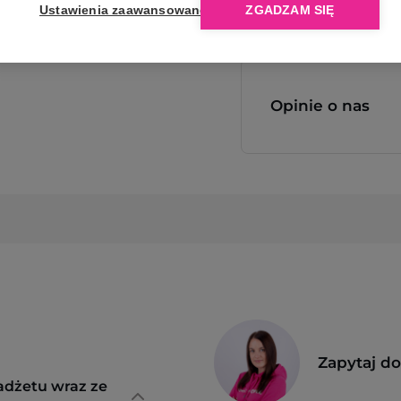
Ustawienia zaawansowane
ZGADZAM SIĘ
Opinie o nas
Zapytaj d
adżetu wraz ze