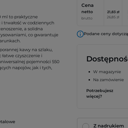
Cena
netto
21,83 zł
 ml to praktyczne
26,85 zł
brutto
 i trwałość w codziennych
enoszenie, a solidna
Podane ceny dotyczą 
rysowaniami, co gwarantuje
arunkach.
porannej kawy na szlaku,
c łatwe czyszczenie i
Dostępnoś
uniwersalnej pojemności 550
ych napojów, jak i tych,
W magazynie
Na zamówienie
Potrzebujesz
więcej?
talowe
Z nadrukiem