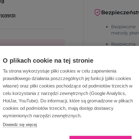
kg
Bezpieczeńs
1039131
Bezpieczne
metody płat
Bezpieczna
dostawa
O plikach cookie na tej stronie
cą!
Ta strona wykorzystuje pliki cookies w celu zapewnienia
prawidłowego działania poszczególnych jej funkcji (pliki cookies
własne) oraz pliki cookies pochodzące od podmiotów trzecich w
Wyślij zapytanie
celu korzystania z narzędzi zewnętrznych (Google Analytics,
HotJar, YouTube). Do informacji, które są gromadzone w plikach
Dlaczego Ope
cookies od podmiotów trzecich, mają dostęp dostawcy
wymienionych narzędzi zewnętrznych.
Dowiedz się więcej