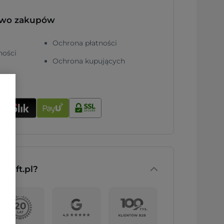
two zakupów
Ochrona płatności
ności
Ochrona kupujących
nGift.pl?