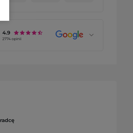
4.9
2774
opinii
oradcę