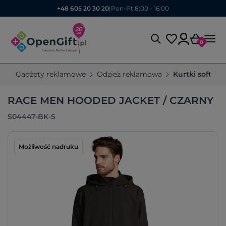
+48 605 20 30 20
|
Pon-Pt 8:00 - 16:00
0
Gadżety reklamowe
Odzież reklamowa
Kurtki softshel
RACE MEN HOODED JACKET / CZARNY
S04447-BK-S
Możliwość nadruku