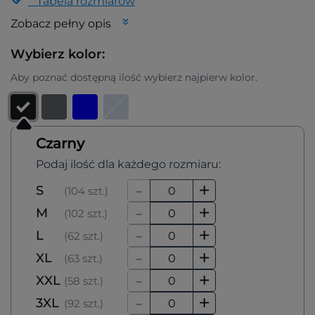
Tabela rozmiarów
Zobacz pełny opis
Wybierz kolor:
Aby poznać dostępną ilość wybierz najpierw kolor.
Czarny
Podaj ilość dla każdego rozmiaru:
-
+
S
(104 szt.)
-
+
M
(102 szt.)
-
+
L
(62 szt.)
-
+
XL
(63 szt.)
-
+
XXL
(58 szt.)
-
+
3XL
(92 szt.)