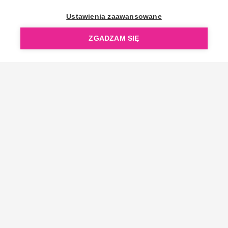
OpenGift jest częścią ReflectGroup.
Ustawienia zaawansowane
ZGADZAM SIĘ
Copyright © 2006-2026 OpenGift.pl