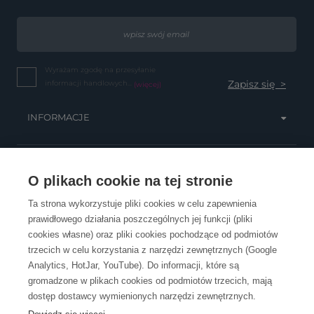
Wyrażam zgodę na przesyłanie
informacji handlowych...
(więcej)
INFORMACJE
OBSŁUGA KLIENTA
O plikach cookie na tej stronie
Ta strona wykorzystuje pliki cookies w celu zapewnienia
prawidłowego działania poszczególnych jej funkcji (pliki
KONTAKT
cookies własne) oraz pliki cookies pochodzące od podmiotów
trzecich w celu korzystania z narzędzi zewnętrznych (Google
Analytics, HotJar, YouTube). Do informacji, które są
gromadzone w plikach cookies od podmiotów trzecich, mają
dostęp dostawcy wymienionych narzędzi zewnętrznych.