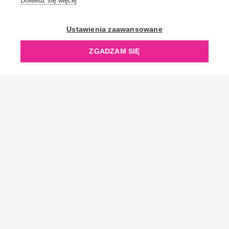
Dowiedz się więcej
OpenGift jest częścią ReflectGroup.
Ustawienia zaawansowane
ZGADZAM SIĘ
Copyright © 2006-2026 OpenGift.pl