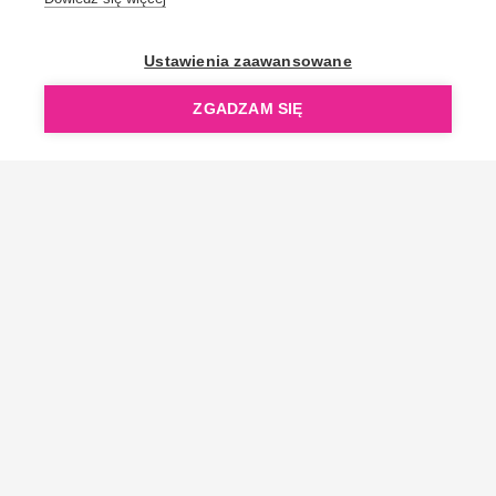
OpenGift jest częścią ReflectGroup.
Ustawienia zaawansowane
ZGADZAM SIĘ
Copyright © 2006-2026 OpenGift.pl