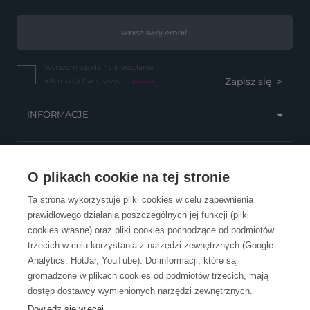
Wyrażam zgodę na przesyłanie
informacji handlowych...
(więcej)
INFORMACJE
OBSŁUGA KLIENTA
O plikach cookie na tej stronie
Ta strona wykorzystuje pliki cookies w celu zapewnienia
prawidłowego działania poszczególnych jej funkcji (pliki
KONTAKT
cookies własne) oraz pliki cookies pochodzące od podmiotów
trzecich w celu korzystania z narzędzi zewnętrznych (Google
Analytics, HotJar, YouTube). Do informacji, które są
gromadzone w plikach cookies od podmiotów trzecich, mają
dostęp dostawcy wymienionych narzędzi zewnętrznych.
Dowiedz się więcej