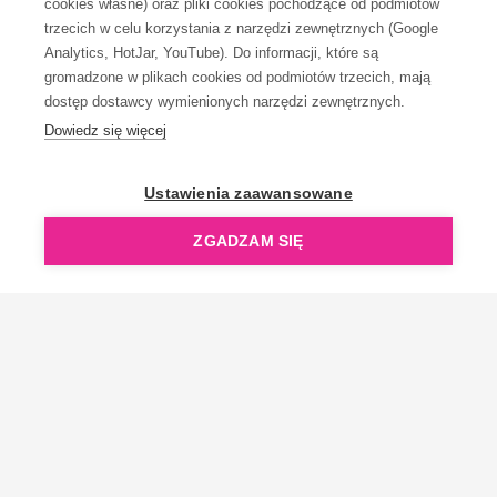
cookies własne) oraz pliki cookies pochodzące od podmiotów
trzecich w celu korzystania z narzędzi zewnętrznych (Google
Analytics, HotJar, YouTube). Do informacji, które są
gromadzone w plikach cookies od podmiotów trzecich, mają
dostęp dostawcy wymienionych narzędzi zewnętrznych.
Dowiedz się więcej
OpenGift jest częścią ReflectGroup.
Ustawienia zaawansowane
ZGADZAM SIĘ
Copyright © 2006-2026 OpenGift.pl