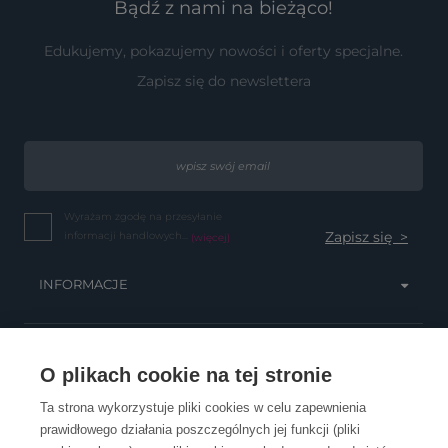
Bądź z nami na bieżąco!
Edukujemy, pokazujemy nowości i oferty specjalne.
Zapisz się do newslettera
Wyrażam zgodę na przesyłanie
informacji handlowych...
(więcej)
INFORMACJE
OBSŁUGA KLIENTA
O plikach cookie na tej stronie
Ta strona wykorzystuje pliki cookies w celu zapewnienia
prawidłowego działania poszczególnych jej funkcji (pliki
KONTAKT