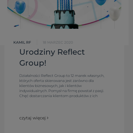
KAMIL RF
18 MARZEC 2020
Urodziny Reflect
Group!
Działalności Reflect Group to 12 marek własnych,
których oferta skierowana jest zarówno dla
klientów biznesowych, jak i klientów
indywidualnych. Pomysł na firmę powstał z pasji.
Chęć dostarczania klientom produktów z ich
ulubionymi nadrukami oraz zainteresowanie do
tworzenia projektów internetowych sprawiła, że
firma powstała już w 2006 roku. Obecnie firma
zajmuje się znakowaniem odzieży dla klientów
czytaj więcej
biznesowych oraz znakowaniem odzieży dla
klientów indywidualnych. Reflect Group posiada
również działalności związane z produkcją