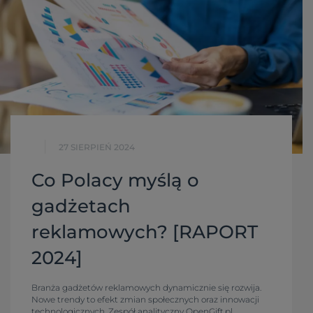
27 SIERPIEŃ 2024
Co Polacy myślą o
gadżetach
reklamowych? [RAPORT
2024]
Branża gadżetów reklamowych dynamicznie się rozwija.
Nowe trendy to efekt zmian społecznych oraz innowacji
technologicznych. Zespół analityczny OpenGift.pl