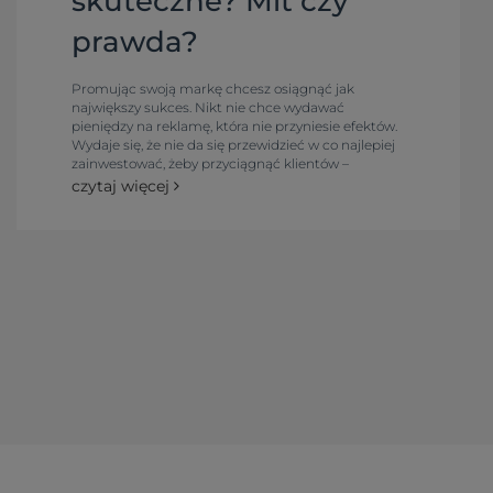
skuteczne? Mit czy
prawda?
Promując swoją markę chcesz osiągnąć jak
największy sukces. Nikt nie chce wydawać
pieniędzy na reklamę, która nie przyniesie efektów.
Wydaje się, że nie da się przewidzieć w co najlepiej
zainwestować, żeby przyciągnąć klientów –
przecież jest tyle możliwości! I jeszcze te ceny,
czytaj więcej
przecież ważne są koszty. Dlatego dziś odpowiemy
sobie na pytanie czy tanie gadżety reklamowe będą
skuteczną reklamą?