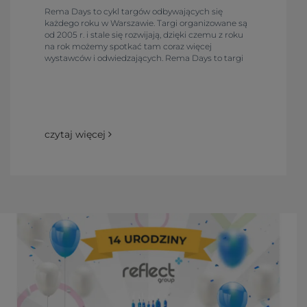
Rema Days to cykl targów odbywających się
każdego roku w Warszawie. Targi organizowane są
od 2005 r. i stale się rozwijają, dzięki czemu z roku
na rok możemy spotkać tam coraz więcej
wystawców i odwiedzających. Rema Days to targi
druku i reklamy, gdzie przez trzy dni na
powierzchni ponad 35 000 m2 spotykają się
przedstawiciele branży z różnych zakątków całego
świata.
czytaj więcej