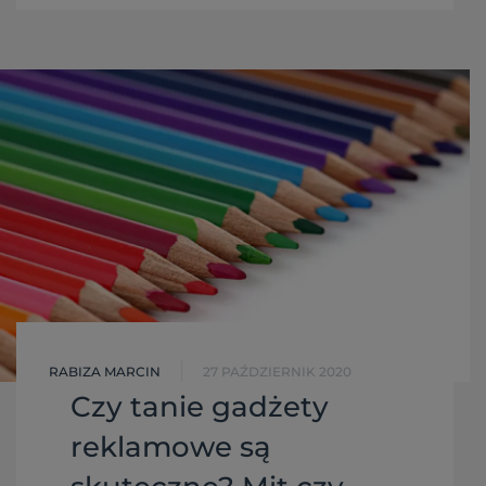
gadżetów reklamowych, hurtownią odzieży oraz
drukarnią internetową.
RABIZA MARCIN
27 PAŹDZIERNIK 2020
Czy tanie gadżety
reklamowe są