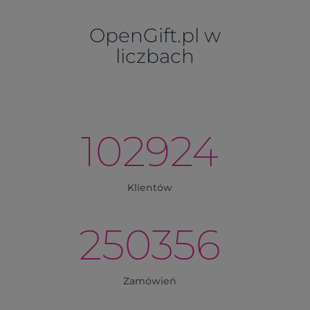
OpenGift.pl w
liczbach
102924
Klientów
250356
Zamówień