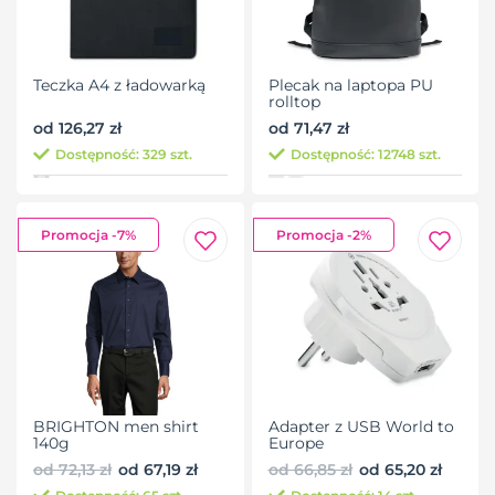
Teczka A4 z ładowarką
Plecak na laptopa PU
rolltop
od 126,27 zł
od 71,47 zł
Dostępność: 329 szt.
Dostępność: 12748 szt.
Promocja -7%
Promocja -2%
BRIGHTON men shirt
Adapter z USB World to
140g
Europe
od 72,13 zł
od 67,19 zł
od 66,85 zł
od 65,20 zł