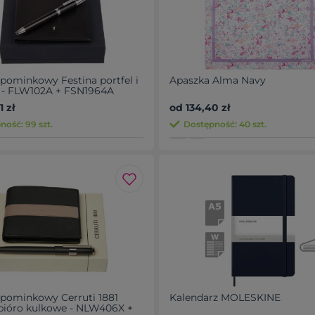
pominkowy Festina portfel i
Apaszka Alma Navy
 - FLW102A + FSN1964A
 zł
od 134,40 zł
ność: 99 szt.
Dostępność: 40 szt.
pominkowy Cerruti 1881
Kalendarz MOLESKINE
i pióro kulkowe - NLW406X +