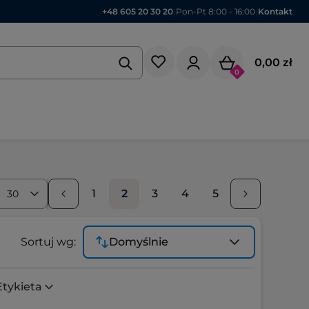
+48 605 20 30 20
|
Pon-Pt 8:00 - 16:00
|
Kontakt
0,00 zł
0
1
2
3
4
5
30
Sortuj wg:
Domyślnie
Etykieta