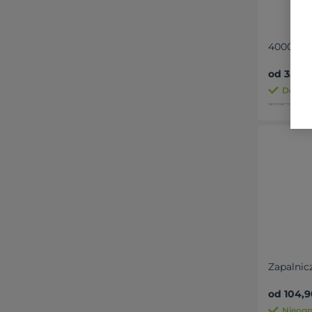
4000 mA
od 35,37 
Dostęp
Zapalnic
od 104,9
Nieogr