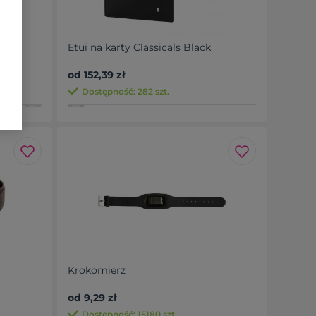
Etui na karty Classicals Black
od 152,39 zł
Dostępność: 282 szt.
Krokomierz
od 9,29 zł
Dostępność: 15180 szt.