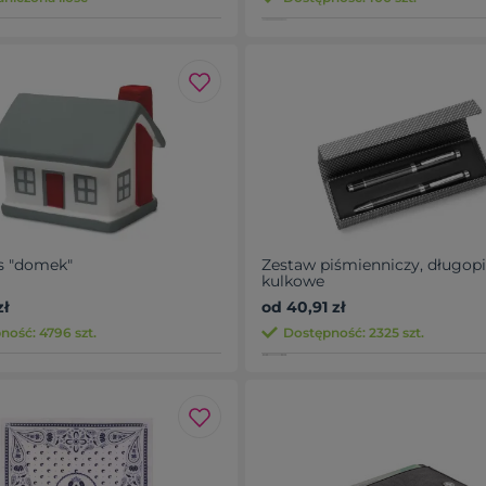
s "domek"
Zestaw piśmienniczy, długopis
kulkowe
zł
od 40,91 zł
ność: 4796 szt.
Dostępność: 2325 szt.