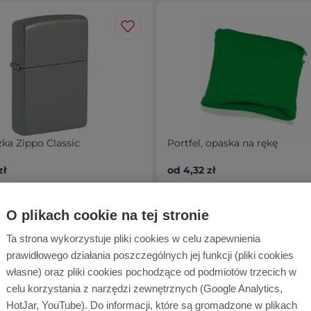
zka Zippo Classic
Portfel, opaska na rękę
zł
od 4,32 zł
aniczona ilość
Dostępność: 71 szt.
O plikach cookie na tej stronie
Ta strona wykorzystuje pliki cookies w celu zapewnienia
prawidłowego działania poszczególnych jej funkcji (pliki cookies
własne) oraz pliki cookies pochodzące od podmiotów trzecich w
celu korzystania z narzędzi zewnętrznych (Google Analytics,
HotJar, YouTube). Do informacji, które są gromadzone w plikach