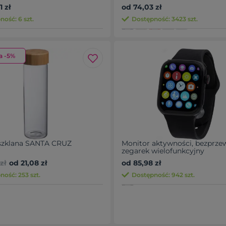
5A
 zł
od 74,03 zł
ość: 6 szt.
Dostępność: 3423 szt.
a -5%
 szklana SANTA CRUZ
Monitor aktywności, bezprz
zegarek wielofunkcyjny
zł
od 21,08 zł
od 85,98 zł
ność: 253 szt.
Dostępność: 942 szt.