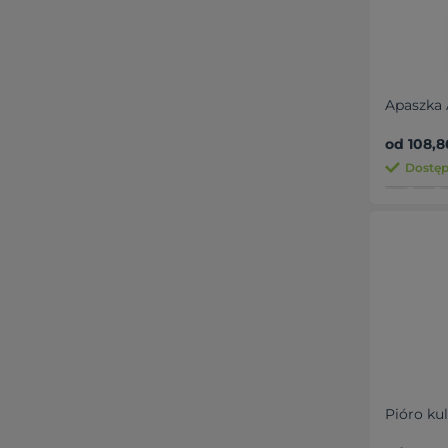
Apaszka 
od 108,8
Dostępn
Pióro ku