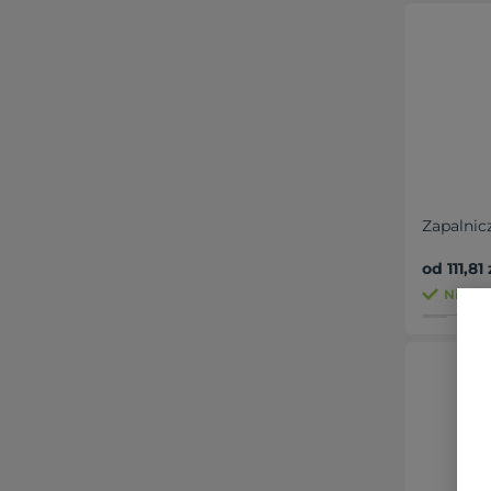
Zapalnic
od 111,81 
Nieogr