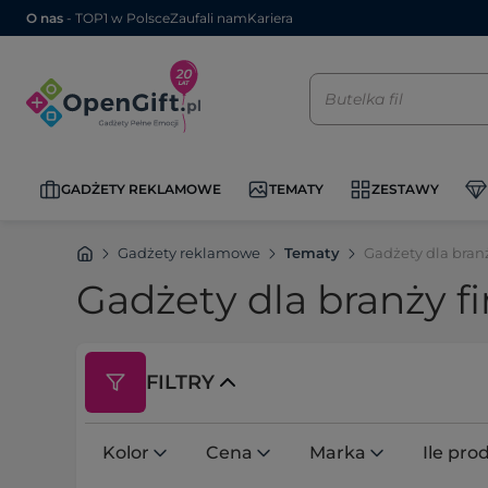
O nas
- TOP1 w Polsce
Zaufali nam
Kariera
GADŻETY REKLAMOWE
TEMATY
ZESTAWY
Gadżety reklamowe
Tematy
Gadżety dla bran
Gadżety dla branży f
FILTRY
Kolor
Cena
Marka
Ile pr