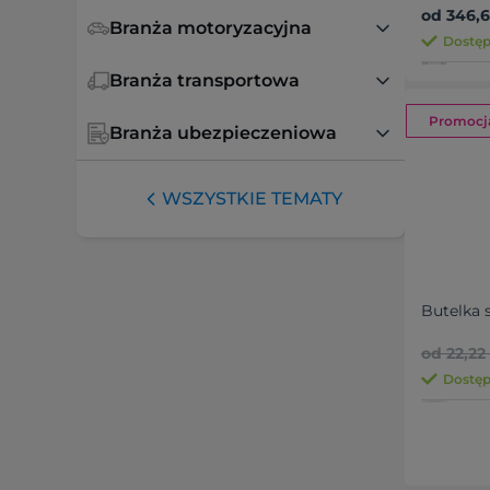
NSC328
od 346,61
Branża motoryzacyjna
Dostępn
Branża transportowa
Promocj
Branża ubezpieczeniowa
WSZYSTKIE TEMATY
Butelka
od 22,22 
Dostęp