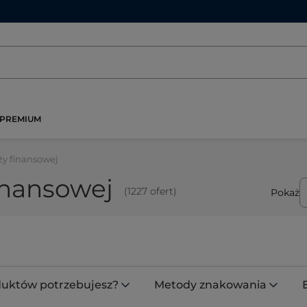
PREMIUM
ży finansowej
inansowej
(1227 ofert)
Pokaż
oduktów potrzebujesz?
Metody znakowania