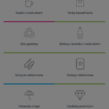
Kubki z nadrukiem
Torby bawełniane
Eko gadżety
Bidony i butelki z nadrukiem
Smycze reklamowe
Notesy reklamowe
Parasole z logo
Gadżety premium