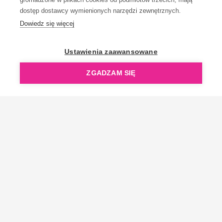
dostęp dostawcy wymienionych narzędzi zewnętrznych.
Dowiedz się więcej
Ustawienia zaawansowane
ZGADZAM SIĘ
Bądź z nami na bieżąco!
Edukujemy, pokazujemy nowości i oferty specjalne.
Zapisz się do newslettera