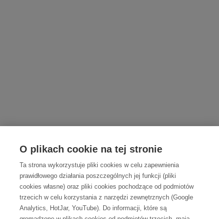
O plikach cookie na tej stronie
Ta strona wykorzystuje pliki cookies w celu zapewnienia
prawidłowego działania poszczególnych jej funkcji (pliki
cookies własne) oraz pliki cookies pochodzące od podmiotów
trzecich w celu korzystania z narzędzi zewnętrznych (Google
Analytics, HotJar, YouTube). Do informacji, które są
gromadzone w plikach cookies od podmiotów trzecich, mają