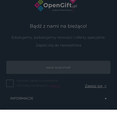
Bądź z nami na bieżąco!
Edukujemy, pokazujemy nowości i oferty specjalne.
Zapisz się do newslettera
Wyrażam zgodę na przesyłanie
informacji handlowych...
(więcej)
INFORMACJE