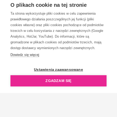
OBSŁUGA KLIENTA
O plikach cookie na tej stronie
Ta strona wykorzystuje pliki cookies w celu zapewnienia
prawidłowego działania poszczególnych jej funkcji (pliki
KONTAKT
cookies własne) oraz pliki cookies pochodzące od podmiotów
trzecich w celu korzystania z narzędzi zewnętrznych (Google
Analytics, HotJar, YouTube). Do informacji, które są
gromadzone w plikach cookies od podmiotów trzecich, mają
dostęp dostawcy wymienionych narzędzi zewnętrznych.
Dowiedz się więcej
OpenGift jest częścią ReflectGroup.
Ustawienia zaawansowane
ZGADZAM SIĘ
Copyright © 2006-2026 OpenGift.pl