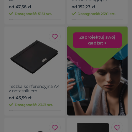
notatnik, pudełko
od 47,58 zł
od 152,27 zł
upominkowe
Dostępność: 5151 szt.
Dostępność: 2391 szt.
Zaprojektuj swój
gadżet >
Teczka konferencyjna A4
z notatnikiem
od 45,59 zł
Dostępność: 2347 szt.