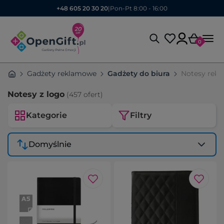
+48 605 20 30 20
|
Pon-Pt 8:00 - 16:00
0
Gadżety reklamowe
Gadżety do biura
Notesy rek
Notesy z logo
(457 ofert)
Kategorie
Filtry
Domyślnie