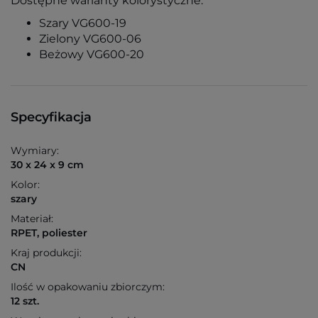
Dostępne warianty kolorystyczne:
Szary VG600-19
Zielony VG600-06
Beżowy VG600-20
Specyfikacja
Wymiary:
30 x 24 x 9 cm
Kolor:
szary
Materiał:
RPET, poliester
Kraj produkcji:
CN
Ilość w opakowaniu zbiorczym:
12 szt.