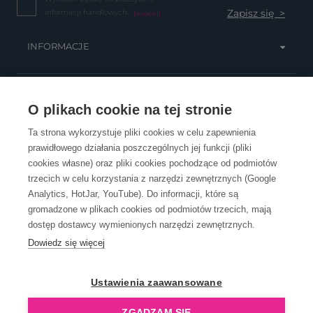
informacji handlowych...
(więcej)
INFORMACJE
OBSŁUGA KLIENTA
O plikach cookie na tej stronie
Ta strona wykorzystuje pliki cookies w celu zapewnienia
prawidłowego działania poszczególnych jej funkcji (pliki
KONTAKT
cookies własne) oraz pliki cookies pochodzące od podmiotów
trzecich w celu korzystania z narzędzi zewnętrznych (Google
Analytics, HotJar, YouTube). Do informacji, które są
gromadzone w plikach cookies od podmiotów trzecich, mają
dostęp dostawcy wymienionych narzędzi zewnętrznych.
Dowiedz się więcej
OpenGift jest częścią ReflectGroup.
Ustawienia zaawansowane
ZGADZAM SIĘ