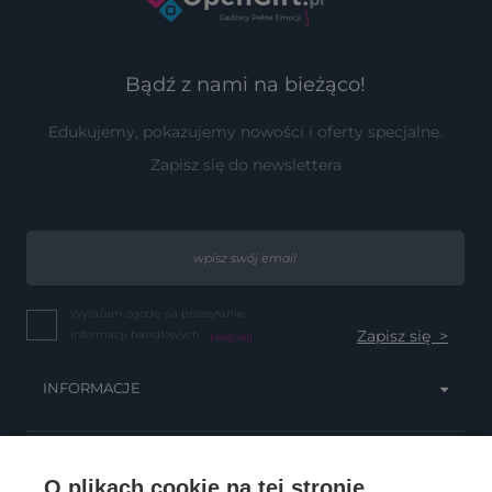
Bądź z nami na bieżąco!
Edukujemy, pokazujemy nowości i oferty specjalne.
Zapisz się do newslettera
Wyrażam zgodę na przesyłanie
informacji handlowych...
(więcej)
INFORMACJE
OBSŁUGA KLIENTA
O plikach cookie na tej stronie