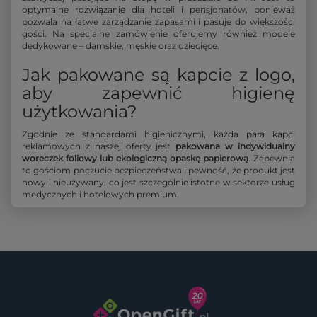
optymalne rozwiązanie dla hoteli i pensjonatów, ponieważ
pozwala na łatwe zarządzanie zapasami i pasuje do większości
gości. Na specjalne zamówienie oferujemy również modele
dedykowane – damskie, męskie oraz dziecięce.
Jak pakowane są kapcie z logo,
aby zapewnić higienę
użytkowania?
Zgodnie ze standardami higienicznymi, każda para kapci
reklamowych z naszej oferty jest
pakowana w indywidualny
woreczek foliowy lub ekologiczną opaskę papierową
. Zapewnia
to gościom poczucie bezpieczeństwa i pewność, że produkt jest
nowy i nieużywany, co jest szczególnie istotne w sektorze usług
medycznych i hotelowych premium.