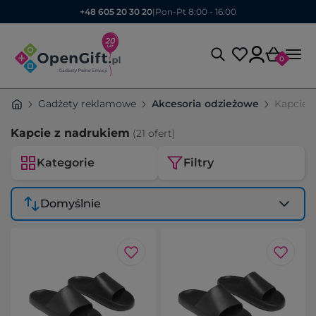
+48 605 20 30 20
|
Pon-Pt 8:00 - 16:00
0
Gadżety reklamowe
Akcesoria odzieżowe
Kapcie 
Kapcie z nadrukiem
(21 ofert)
Kategorie
Filtry
Domyślnie