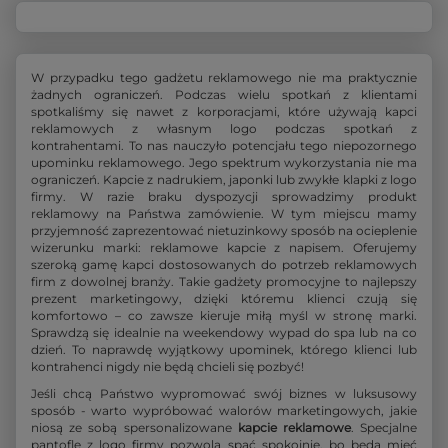
W przypadku tego gadżetu reklamowego nie ma praktycznie
żadnych ograniczeń. Podczas wielu spotkań z klientami
spotkaliśmy się nawet z korporacjami, które używają kapci
reklamowych z własnym logo podczas spotkań z
kontrahentami. To nas nauczyło potencjału tego niepozornego
upominku reklamowego. Jego spektrum wykorzystania nie ma
ograniczeń. Kapcie z nadrukiem, japonki lub zwykłe klapki z logo
firmy. W razie braku dyspozycji sprowadzimy produkt
reklamowy na Państwa zamówienie. W tym miejscu mamy
przyjemność zaprezentować nietuzinkowy sposób na ocieplenie
wizerunku marki: reklamowe kapcie z napisem. Oferujemy
szeroką gamę kapci dostosowanych do potrzeb reklamowych
firm z dowolnej branży. Takie gadżety promocyjne to najlepszy
prezent marketingowy, dzięki któremu klienci czują się
komfortowo – co zawsze kieruje miłą myśl w stronę marki.
Sprawdzą się idealnie na weekendowy wypad do spa lub na co
dzień. To naprawdę wyjątkowy upominek, którego klienci lub
kontrahenci nigdy nie będą chcieli się pozbyć!
Jeśli chcą Państwo wypromować swój biznes w luksusowy
sposób - warto wypróbować walorów marketingowych, jakie
niosą ze sobą spersonalizowane
kapcie reklamowe
. Specjalne
pantofle z logo firmy pozwolą spać spokojnie, bo będą mieć