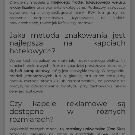
Oferujemy modele z
miękkiego frotte, luksusowego weluru,
lekkiej flizeliny
oraz warianty ekologiczne. Podeszwy zazwyczaj
wykonane są z antypoślizgowej pianki EVA lub gumy, co
zapewnia bezpieczeństwo użytkowania na śliskich
powierzchniach, takich jak kafelki czy marmur.
Jaka metoda znakowania jest
najlepsza na kapciach
hotelowych?
Wybór techniki zależy od materiału i oczekiwanego efektu. Na
kapciach welurowych i frotte najbardziej prestiżowo prezentuje
się
haft komputerowy
, który jest niezwykle trwały. W przypadku
modeli jednorazowych lub o gładkiej strukturze stosujemy
nadruk metodą sitodruku lub termotransferu, co pozwala na
precyzyjne odwzorowanie logotypu przy zachowaniu niskiej
ceny jednostkowej.
Czy kapcie reklamowe są
dostępne w różnych
rozmiarach?
Większość naszych modeli to
rozmiary uniwersalne (One Size)
,
zazwyczaj pasujące na stopę w przedziale 38-44. Jest to