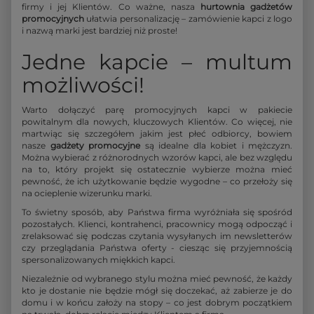
firmy i jej Klientów. Co ważne, nasza
hurtownia gadżetów
promocyjnych
ułatwia personalizację – zamówienie kapci z logo
i nazwą marki jest bardziej niż proste!
Jedne kapcie – multum
możliwości!
Warto dołączyć parę promocyjnych kapci w pakiecie
powitalnym dla nowych, kluczowych Klientów. Co więcej, nie
martwiąc się szczegółem jakim jest płeć odbiorcy, bowiem
nasze
gadżety promocyjne
są idealne dla kobiet i mężczyzn.
Można wybierać z różnorodnych wzorów kapci, ale bez względu
na to, który projekt się ostatecznie wybierze można mieć
pewność, że ich użytkowanie będzie wygodne – co przełoży się
na ocieplenie wizerunku marki.
To świetny sposób, aby Państwa firma wyróżniała się spośród
pozostałych. Klienci, kontrahenci, pracownicy mogą odpocząć i
zrelaksować się podczas czytania wysyłanych im newsletterów
czy przeglądania Państwa oferty - ciesząc się przyjemnością
spersonalizowanych miękkich kapci.
Niezależnie od wybranego stylu można mieć pewność, że każdy
kto je dostanie nie będzie mógł się doczekać, aż zabierze je do
domu i w końcu założy na stopy – co jest dobrym początkiem