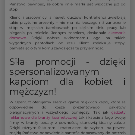
Państwo pewność, że dobre imię marki jest widoczne już od
stóp!
Klienci i pracownicy, a nawet kluczowi kontrahenci uwielbiają
takie przytulne prezenty – nie ma nic lepszego niż zanurzenie
stóp w miękkich bamboszach po ciężkim dniu pracy lub
biegania po mieście. Jednym zdaniem, doskonałe
akcesoria
domowe
. Dzięki dobrze widocznemu logo na takich
wygodnych pantoflach od razu Klient zrelaksuje stopy,
pamiętając o tym komu zawdzięcza tę przyjemność.
Siła promocji - dzięki
spersonalizowanym
kapciom dla kobiet i
mężczyzn!
W OpenGift oferujemy szeroką gamę miękkich kapci, które są
odpowiednie do kosza prezentowego, pakietów
pielęgnacyjnych i wszystkiego pomiędzy. Tak jak
gadżety
reklamowe dla branży kosmetycznej
tak i kapcie z logo twojej
firmy w branży beuaty z pewnością stanowią idealny zakup.
Dzięki różnym fakturom i materiałom do wyboru na pewno
znajdą Państwo odpowiednie pantofle dopasowany do potrzeb