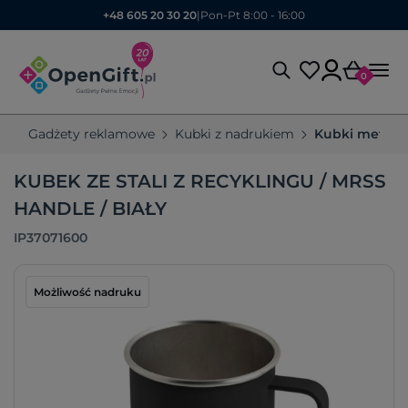
+48 605 20 30 20
|
Pon-Pt 8:00 - 16:00
0
Gadżety reklamowe
Kubki z nadrukiem
Kubki metal
KUBEK ZE STALI Z RECYKLINGU / MRSS
HANDLE / BIAŁY
IP37071600
Możliwość nadruku