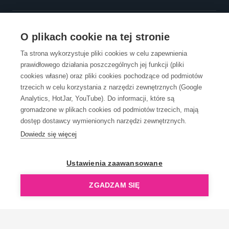
OBSŁUGA KLIENTA
O plikach cookie na tej stronie
Ta strona wykorzystuje pliki cookies w celu zapewnienia
prawidłowego działania poszczególnych jej funkcji (pliki
KONTAKT
cookies własne) oraz pliki cookies pochodzące od podmiotów
trzecich w celu korzystania z narzędzi zewnętrznych (Google
Analytics, HotJar, YouTube). Do informacji, które są
gromadzone w plikach cookies od podmiotów trzecich, mają
dostęp dostawcy wymienionych narzędzi zewnętrznych.
Dowiedz się więcej
OpenGift jest częścią ReflectGroup.
Ustawienia zaawansowane
ZGADZAM SIĘ
Copyright © 2006-2026 OpenGift.pl