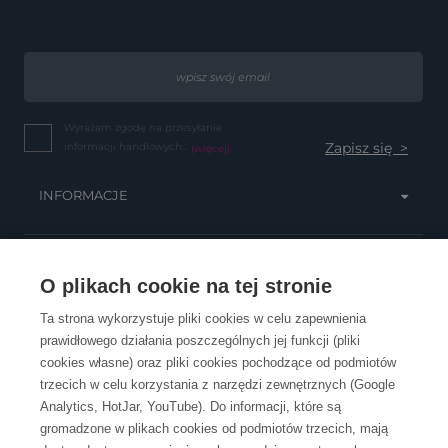
Wyrażam zgodę na przesyłanie
informacji handlowych...
(więcej)
INFORMACJE
OBSŁUGA KLIENTA
O plikach cookie na tej stronie
Ta strona wykorzystuje pliki cookies w celu zapewnienia
prawidłowego działania poszczególnych jej funkcji (pliki
KONTAKT
cookies własne) oraz pliki cookies pochodzące od podmiotów
trzecich w celu korzystania z narzędzi zewnętrznych (Google
Analytics, HotJar, YouTube). Do informacji, które są
gromadzone w plikach cookies od podmiotów trzecich, mają