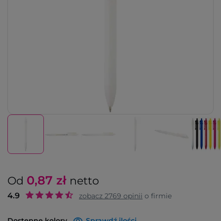
0,87
zł
Od
netto
4.9
zobacz
2769
opinii
o firmie
Dostępne kolory
Sprawdź ilości