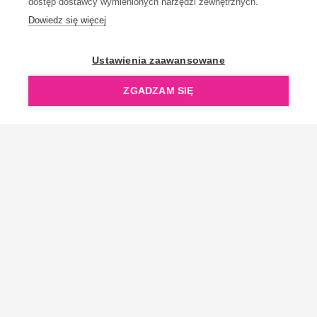
dostęp dostawcy wymienionych narzędzi zewnętrznych.
Dowiedz się więcej
OpenGift jest częścią ReflectGroup.
Ustawienia zaawansowane
ZGADZAM SIĘ
Copyright © 2006-2026 OpenGift.pl