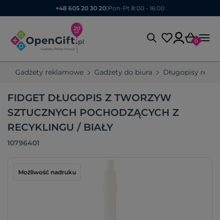
+48 605 20 30 20
|
Pon-Pt 8:00 - 16:00
0
Gadżety reklamowe
Gadżety do biura
Długopisy rekl
FIDGET DŁUGOPIS Z TWORZYW
SZTUCZNYCH POCHODZĄCYCH Z
RECYKLINGU / BIAŁY
10796401
Możliwość nadruku