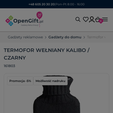
+48 605 20 30 20
|
Pon-Pt 8:00 - 16:00
0
Gadżety reklamowe
Gadżety do domu
Termofor wełn
TERMOFOR WEŁNIANY KALIBO /
CZARNY
161803
Promocja -5%
Możliwość nadruku