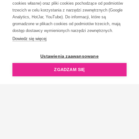
KONTAKT
cookies własne) oraz pliki cookies pochodzące od podmiotów
trzecich w celu korzystania z narzędzi zewnętrznych (Google
Analytics, HotJar, YouTube). Do informacji, które są
gromadzone w plikach cookies od podmiotów trzecich, mają
dostęp dostawcy wymienionych narzędzi zewnętrznych.
Dowiedz się więcej
OpenGift jest częścią ReflectGroup.
Ustawienia zaawansowane
ZGADZAM SIĘ
Copyright © 2006-2026 OpenGift.pl