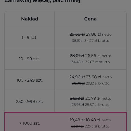
Zamawiaj więcej, płać mniej
Nakład
Cena
29,38 zł
27,86 zł
netto
1 - 9 szt.
36,13 zł
34,27 zł brutto
28,01 zł
26,56 zł
netto
10 - 99 szt.
34,45 zł
32,67 zł brutto
24,96 zł
23,68 zł
netto
100 - 249 szt.
30,70 zł
29,12 zł brutto
21,92 zł
20,79 zł
netto
250 - 999 szt.
26,96 zł
25,57 zł brutto
19,48 zł
18,48 zł
netto
> 1000 szt.
23,97 zł
22,73 zł brutto