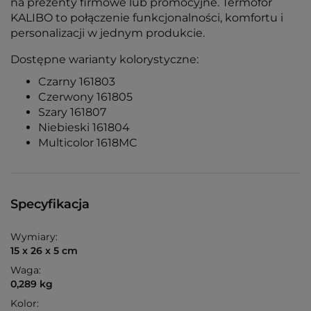
na prezenty firmowe lub promocyjne. Termofor
KALIBO to połączenie funkcjonalności, komfortu i
personalizacji w jednym produkcie.
Dostępne warianty kolorystyczne:
Czarny 161803
Czerwony 161805
Szary 161807
Niebieski 161804
Multicolor 1618MC
Specyfikacja
Wymiary:
15 x 26 x 5 cm
Waga:
0,289 kg
Kolor: