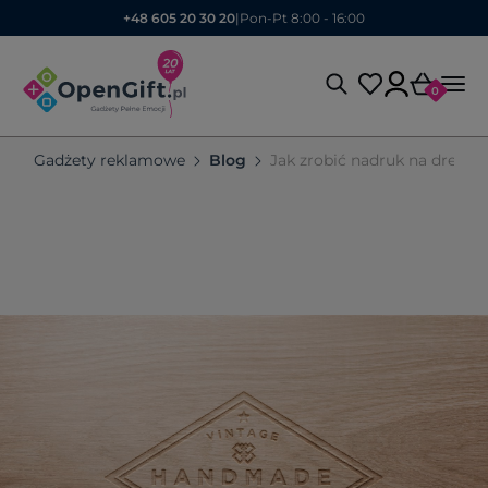
+48 605 20 30 20
|
Pon-Pt 8:00 - 16:00
0
Gadżety reklamowe
Blog
Jak zrobić nadruk na drewni