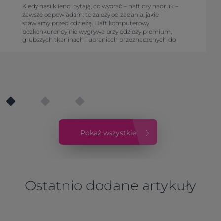
Kiedy nasi klienci pytają, co wybrać – haft czy nadruk –
zawsze odpowiadam: to zależy od zadania, jakie
stawiamy przed odzieżą. Haft komputerowy
bezkonkurencyjnie wygrywa przy odzieży premium,
grubszych tkaninach i ubraniach przeznaczonych do
wieloletniego, intensywnego użytkowania. Z kolei
nadruk to niezastąpiony wybór przy dużych nakładach,
wielokolorowych grafikach z tonalnymi przejściami oraz
cienkich T-shirtach. W tym artykule dzielimy się naszą
praktyką i rozkładamy obie metody na czynniki
pierwsze pod kątem trwałości, kosztów i estetyki, aby
ułatwić podjęcie trafnej decyzji.
Pokaż wszystkie
Ostatnio dodane artykuły