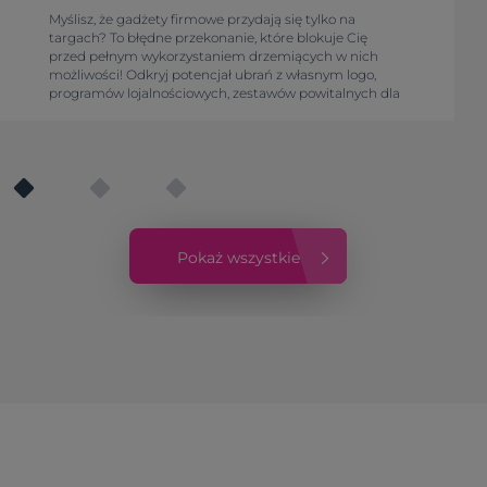
Myślisz, że gadżety firmowe przydają się tylko na
targach? To błędne przekonanie, które blokuje Cię
przed pełnym wykorzystaniem drzemiących w nich
możliwości! Odkryj potencjał ubrań z własnym logo,
programów lojalnościowych, zestawów powitalnych dla
pracowników, konkursów, akcji sezonowych i firmowego
merchu. Sprawdź, jak budować markę!
Pokaż wszystkie