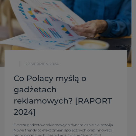
27 SIERPIEŃ 2024
Co Polacy myślą o
gadżetach
reklamowych? [RAPORT
2024]
Branża gadżetów reklamowych dynamicznie się rozwija.
Nowe trendy to efekt zmian społecznych oraz innowacji
technologicznych. Zespół analityczny OpenGift.pl