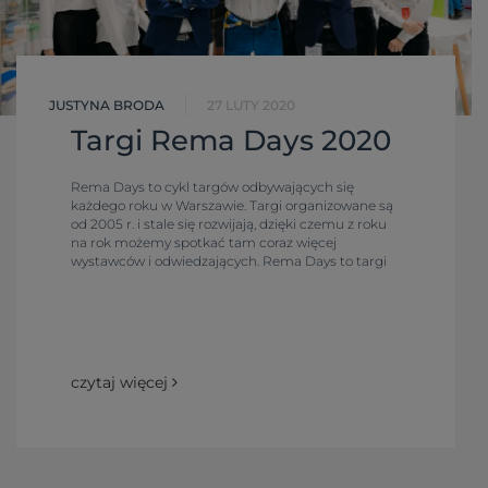
JUSTYNA BRODA
27 LUTY 2020
Targi Rema Days 2020
Rema Days to cykl targów odbywających się
każdego roku w Warszawie. Targi organizowane są
od 2005 r. i stale się rozwijają, dzięki czemu z roku
na rok możemy spotkać tam coraz więcej
wystawców i odwiedzających. Rema Days to targi
druku i reklamy, gdzie przez trzy dni na
powierzchni ponad 35 000 m2 spotykają się
przedstawiciele branży z różnych zakątków całego
świata.
czytaj więcej