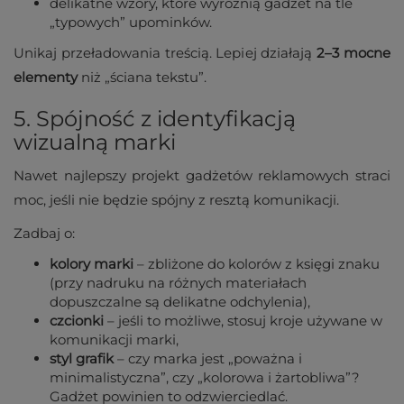
delikatne wzory, które wyróżnią gadżet na tle
„typowych” upominków.
Unikaj przeładowania treścią. Lepiej działają
2–3 mocne
elementy
niż „ściana tekstu”.
5. Spójność z identyfikacją
wizualną marki
Nawet najlepszy projekt gadżetów reklamowych straci
moc, jeśli nie będzie spójny z resztą komunikacji.
Zadbaj o:
kolory marki
– zbliżone do kolorów z księgi znaku
(przy nadruku na różnych materiałach
dopuszczalne są delikatne odchylenia),
czcionki
– jeśli to możliwe, stosuj kroje używane w
komunikacji marki,
styl grafik
– czy marka jest „poważna i
minimalistyczna”, czy „kolorowa i żartobliwa”?
Gadżet powinien to odzwierciedlać.