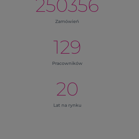
250356
Zamówień
129
Pracowników
20
Lat na rynku