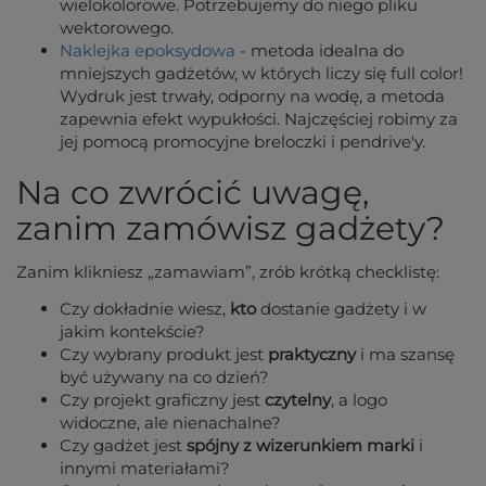
wielokolorowe. Potrzebujemy do niego pliku
wektorowego.
Naklejka epoksydowa
- metoda idealna do
mniejszych gadżetów, w których liczy się full color!
Wydruk jest trwały, odporny na wodę, a metoda
zapewnia efekt wypukłości. Najczęściej robimy za
jej pomocą promocyjne breloczki i pendrive'y.
Na co zwrócić uwagę,
zanim zamówisz gadżety?
Zanim klikniesz „zamawiam”, zrób krótką checklistę:
Czy dokładnie wiesz,
kto
dostanie gadżety i w
jakim kontekście?
Czy wybrany produkt jest
praktyczny
i ma szansę
być używany na co dzień?
Czy projekt graficzny jest
czytelny
, a logo
widoczne, ale nienachalne?
Czy gadżet jest
spójny z wizerunkiem marki
i
innymi materiałami?