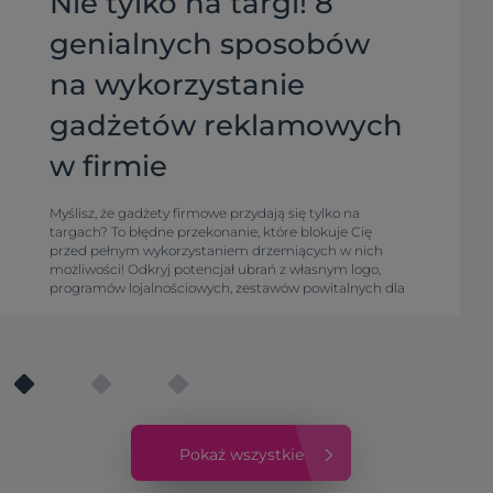
Nie tylko na targi! 8
genialnych sposobów
na wykorzystanie
gadżetów reklamowych
w firmie
Myślisz, że gadżety firmowe przydają się tylko na
targach? To błędne przekonanie, które blokuje Cię
przed pełnym wykorzystaniem drzemiących w nich
możliwości! Odkryj potencjał ubrań z własnym logo,
programów lojalnościowych, zestawów powitalnych dla
pracowników, konkursów, akcji sezonowych i firmowego
merchu. Sprawdź, jak budować markę!
Pokaż wszystkie