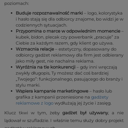
poziomach:
Buduje rozpoznawalność marki
– logo, kolorystyka
i hasło stają się dla odbiorcy znajome, bo widzi je w
codziennych sytuacjach.
Przypomina o marce w odpowiednim momencie
–
kubek, bidon, plecak czy powerbank „pracuje” za
Ciebie za każdym razem, gdy klient go używa.
Wzmacnia relacje
– estetyczny, dopasowany do
odbiorcy gadżet reklamowy dla firm jest odbierany
jako miły gest, nie nachalna reklama.
Wyróżnia na tle konkurencji
– gdy inni wręczają
zwykły długopis, Ty możesz dać coś bardziej
„Twojego”: funkcjonalnego, pasującego do branży i
stylu marki.
Wspiera kampanie marketingowe
– hasło lub
grafika z kampanii przeniesione na
gadżety
reklamowe z logo
wydłużają jej życie i zasięg.
Klucz tkwi w tym, żeby
gadżet był używany
, a nie
lądował w szufladzie. I właśnie temu służy dobry projekt