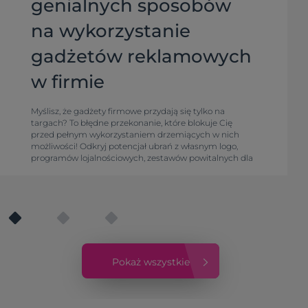
genialnych sposobów
na wykorzystanie
gadżetów reklamowych
w firmie
Myślisz, że gadżety firmowe przydają się tylko na
targach? To błędne przekonanie, które blokuje Cię
przed pełnym wykorzystaniem drzemiących w nich
możliwości! Odkryj potencjał ubrań z własnym logo,
programów lojalnościowych, zestawów powitalnych dla
pracowników, konkursów, akcji sezonowych i firmowego
merchu. Sprawdź, jak budować markę!
Pokaż wszystkie