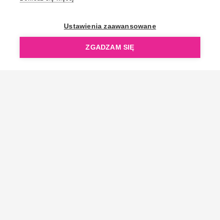
Ustawienia zaawansowane
ZGADZAM SIĘ
Bądź z nami na bieżąco!
Edukujemy, pokazujemy nowości i oferty specjalne.
Zapisz się do newslettera