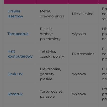
Pre
Grawer
Metal,
Nieścieralna
od
laserowy
drewno, skóra
śc
Plastik,
Ni
Tampodruk
drobne
Wysoka
pr
przedmioty
na
Ek
Haft
Tekstylia,
Ekstremalna
od
komputerowy
czapki, polary
pr
Elektronika,
Ful
Druk UV
gadżety
Wysoka
mo
płaskie
dr
Ef
Torby, odzież,
Sitodruk
Wysoka
pr
parasole
po