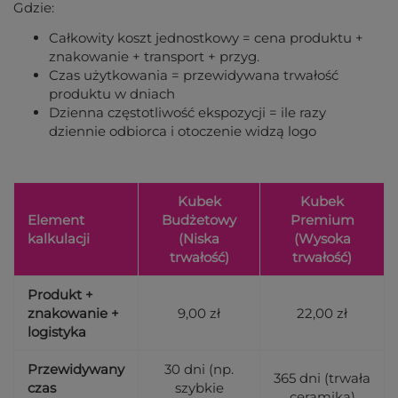
Gdzie:
Całkowity koszt jednostkowy = cena produktu +
znakowanie + transport + przyg.
Czas użytkowania = przewidywana trwałość
produktu w dniach
Dzienna częstotliwość ekspozycji = ile razy
dziennie odbiorca i otoczenie widzą logo
Kubek
Kubek
Element
Budżetowy
Premium
kalkulacji
(Niska
(Wysoka
trwałość)
trwałość)
Produkt +
znakowanie +
9,00 zł
22,00 zł
logistyka
Przewidywany
30 dni (np.
365 dni (trwała
czas
szybkie
ceramika)