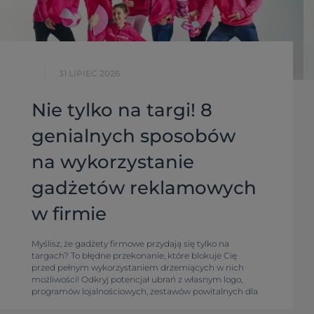
31 LIPIEC 2026
Nie tylko na targi! 8
genialnych sposobów
na wykorzystanie
gadżetów reklamowych
w firmie
Myślisz, że gadżety firmowe przydają się tylko na
targach? To błędne przekonanie, które blokuje Cię
przed pełnym wykorzystaniem drzemiących w nich
możliwości! Odkryj potencjał ubrań z własnym logo,
programów lojalnościowych, zestawów powitalnych dla
pracowników, konkursów, akcji sezonowych i firmowego