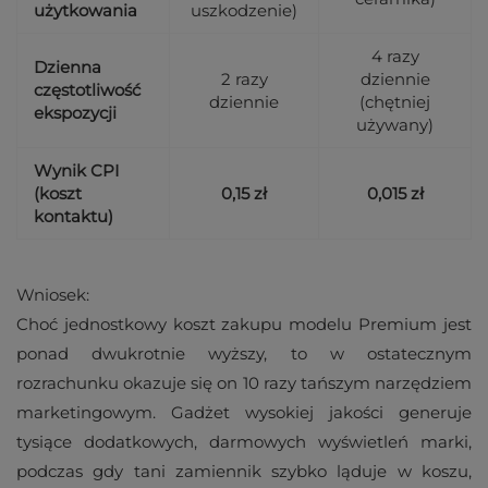
użytkowania
uszkodzenie)
4 razy
Dzienna
2 razy
dziennie
częstotliwość
dziennie
(chętniej
ekspozycji
używany)
Wynik CPI
(koszt
0,15 zł
0,015 zł
kontaktu)
Wniosek:
Choć jednostkowy koszt zakupu modelu Premium jest
ponad dwukrotnie wyższy, to w ostatecznym
rozrachunku okazuje się on 10 razy tańszym narzędziem
marketingowym. Gadżet wysokiej jakości generuje
tysiące dodatkowych, darmowych wyświetleń marki,
podczas gdy tani zamiennik szybko ląduje w koszu,