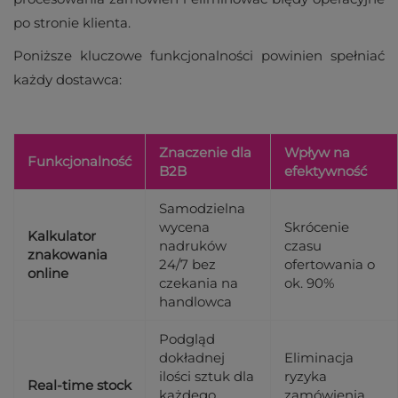
po stronie klienta.
Poniższe kluczowe funkcjonalności powinien spełniać
każdy dostawca:
Znaczenie dla
Wpływ na
Funkcjonalność
B2B
efektywność
Samodzielna
wycena
Skrócenie
Kalkulator
nadruków
czasu
znakowania
24/7 bez
ofertowania o
online
czekania na
ok. 90%
handlowca
Podgląd
dokładnej
Eliminacja
ilości sztuk dla
ryzyka
Real-time stock
każdego
zamówienia