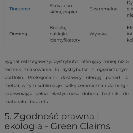
Dy
Skóra, eko-
Tłoczenie
Ekstremalna
el
skóra, papier
ni
Breloki,
Ef
Doming
naklejki,
Wysoka
in
identyfikatory
ko
Sygnał ostrzegawczy: dystrybutor oferujący mniej niż 5
technik znakowania to dystrybutor z ograniczonym
portfolio. Profesjonalni dostawcy oferują ponad 10
metod, w tym sublimacje, kalkę ceramiczna i doming -
zapewniając pełna elastyczność doboru techniki do
materiału i budżetu.
5. Zgodność prawna i
ekologia - Green Claims