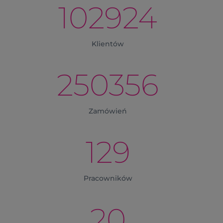
102924
Klientów
250356
Zamówień
129
Pracowników
20