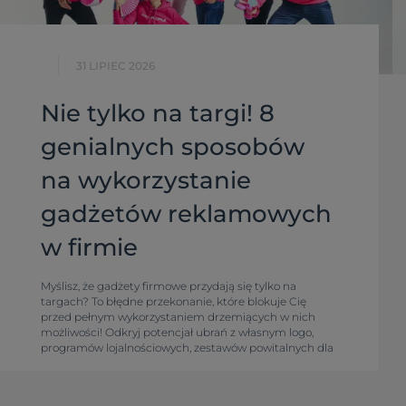
31 LIPIEC 2026
Nie tylko na targi! 8
genialnych sposobów
na wykorzystanie
gadżetów reklamowych
w firmie
Myślisz, że gadżety firmowe przydają się tylko na
targach? To błędne przekonanie, które blokuje Cię
przed pełnym wykorzystaniem drzemiących w nich
możliwości! Odkryj potencjał ubrań z własnym logo,
programów lojalnościowych, zestawów powitalnych dla
pracowników, konkursów, akcji sezonowych i firmowego
merchu. Sprawdź, jak budować markę!