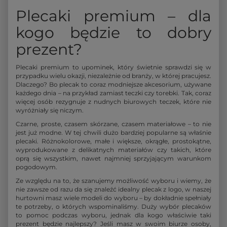
Plecaki premium – dla
kogo będzie to dobry
prezent?
Plecaki premium to upominek, który świetnie sprawdzi się w
przypadku wielu okazji, niezależnie od branży, w której pracujesz.
Dlaczego? Bo plecak to coraz modniejsze akcesorium, używane
każdego dnia – na przykład zamiast teczki czy torebki. Tak, coraz
więcej osób rezygnuje z nudnych biurowych teczek, które nie
wyróżniały się niczym.
Czarne, proste, czasem skórzane, czasem materiałowe – to nie
jest już modne. W tej chwili dużo bardziej popularne są właśnie
plecaki. Różnokolorowe, małe i większe, okrągłe, prostokątne,
wyprodukowane z delikatnych materiałów czy takich, które
oprą się wszystkim, nawet najmniej sprzyjającym warunkom
pogodowym.
Ze względu na to, że szanujemy możliwość wyboru i wiemy, że
nie zawsze od razu da się znaleźć idealny plecak z logo, w naszej
hurtowni masz wiele modeli do wyboru – by dokładnie spełniały
te potrzeby, o których wspominaliśmy. Duży wybór plecaków
to pomoc podczas wyboru, jednak dla kogo właściwie taki
prezent będzie najlepszy? Jeśli masz w swoim biurze osoby,