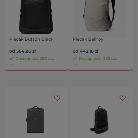
Plecak Button Black
Plecak Bellroy
T
od 584,86 zł
od 442,18 zł
o
Dostępność: 260 szt.
Dostępność: 835 szt.