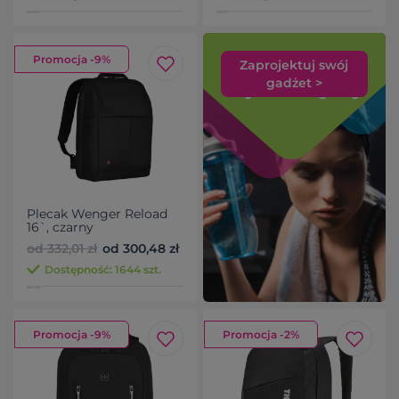
Promocja -9%
Zaprojektuj swój
gadżet >
Plecak Wenger Reload
16`, czarny
od 332,01 zł
od 300,48 zł
Dostępność: 1644 szt.
Promocja -9%
Promocja -2%