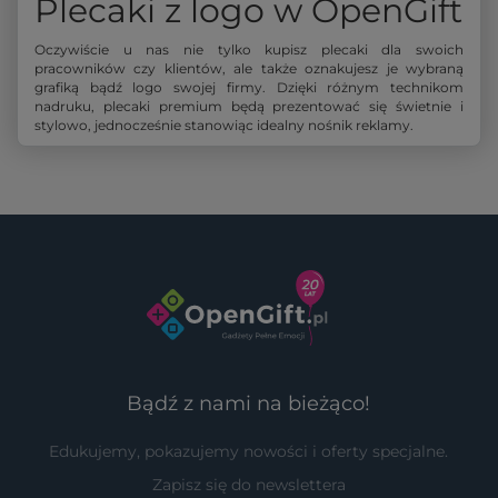
Plecaki z logo w OpenGift
Oczywiście u nas nie tylko kupisz plecaki dla swoich
pracowników czy klientów, ale także oznakujesz je wybraną
grafiką bądź logo swojej firmy. Dzięki różnym technikom
nadruku, plecaki premium będą prezentować się świetnie i
stylowo, jednocześnie stanowiąc idealny nośnik reklamy.
Bądź z nami na bieżąco!
Edukujemy, pokazujemy nowości i oferty specjalne.
Zapisz się do newslettera