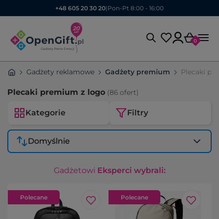
+48 605 20 30 20
|
Pon-Pt 8:00 - 16:00
0
Gadżety reklamowe
Gadżety premium
Plecaki p
Plecaki premium z logo
(86 ofert)
Kategorie
Filtry
Domyślnie
Gadżetowi
Eksperci wybrali:
Polecane
Polecane