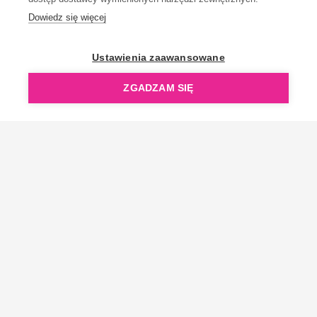
Dowiedz się więcej
OpenGift jest częścią ReflectGroup.
Ustawienia zaawansowane
ZGADZAM SIĘ
Copyright © 2006-2026 OpenGift.pl