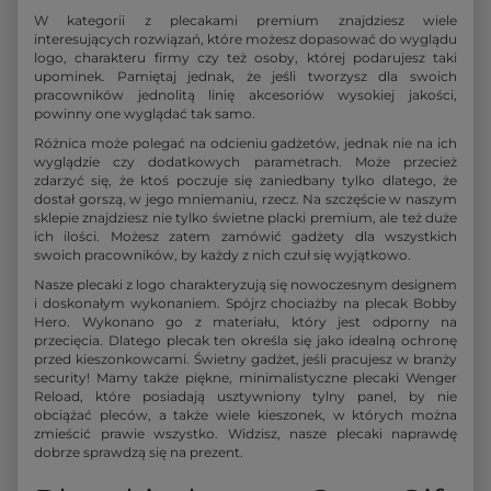
W kategorii z plecakami premium znajdziesz wiele
interesujących rozwiązań, które możesz dopasować do wyglądu
logo, charakteru firmy czy też osoby, której podarujesz taki
upominek. Pamiętaj jednak, że jeśli tworzysz dla swoich
pracowników jednolitą linię akcesoriów wysokiej jakości,
powinny one wyglądać tak samo.
Różnica może polegać na odcieniu gadżetów, jednak nie na ich
wyglądzie czy dodatkowych parametrach. Może przecież
zdarzyć się, że ktoś poczuje się zaniedbany tylko dlatego, że
dostał gorszą, w jego mniemaniu, rzecz. Na szczęście w naszym
sklepie znajdziesz nie tylko świetne placki premium, ale też duże
ich ilości. Możesz zatem zamówić gadżety dla wszystkich
swoich pracowników, by każdy z nich czuł się wyjątkowo.
Nasze plecaki z logo charakteryzują się nowoczesnym designem
i doskonałym wykonaniem. Spójrz chociażby na plecak Bobby
Hero. Wykonano go z materiału, który jest odporny na
przecięcia. Dlatego plecak ten określa się jako idealną ochronę
przed kieszonkowcami. Świetny gadżet, jeśli pracujesz w branży
security! Mamy także piękne, minimalistyczne plecaki Wenger
Reload, które posiadają usztywniony tylny panel, by nie
obciążać pleców, a także wiele kieszonek, w których można
zmieścić prawie wszystko. Widzisz, nasze plecaki naprawdę
dobrze sprawdzą się na prezent.