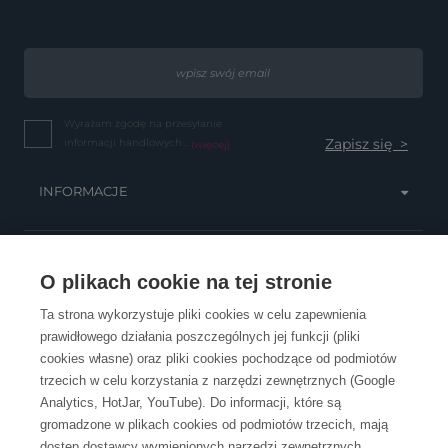
Wyrażam zgodę na przesyłanie
informacji handlowych...
(więcej)
INFORMACJE
OBSŁUGA KLIENTA
O plikach cookie na tej stronie
Ta strona wykorzystuje pliki cookies w celu zapewnienia
prawidłowego działania poszczególnych jej funkcji (pliki
KONTAKT
cookies własne) oraz pliki cookies pochodzące od podmiotów
trzecich w celu korzystania z narzędzi zewnętrznych (Google
Analytics, HotJar, YouTube). Do informacji, które są
gromadzone w plikach cookies od podmiotów trzecich, mają
dostęp dostawcy wymienionych narzędzi zewnętrznych.