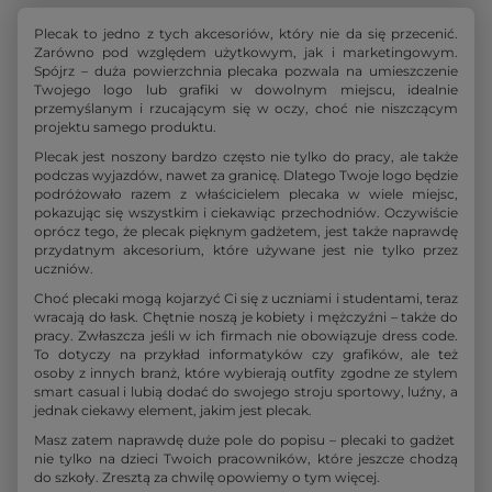
Plecak to jedno z tych akcesoriów, który nie da się przecenić.
Zarówno pod względem użytkowym, jak i marketingowym.
Spójrz – duża powierzchnia plecaka pozwala na umieszczenie
Twojego logo lub grafiki w dowolnym miejscu, idealnie
przemyślanym i rzucającym się w oczy, choć nie niszczącym
projektu samego produktu.
Plecak jest noszony bardzo często nie tylko do pracy, ale także
podczas wyjazdów, nawet za granicę. Dlatego Twoje logo będzie
podróżowało razem z właścicielem plecaka w wiele miejsc,
pokazując się wszystkim i ciekawiąc przechodniów. Oczywiście
oprócz tego, że plecak pięknym gadżetem, jest także naprawdę
przydatnym akcesorium, które używane jest nie tylko przez
uczniów.
Choć plecaki mogą kojarzyć Ci się z uczniami i studentami, teraz
wracają do łask. Chętnie noszą je kobiety i mężczyźni – także do
pracy. Zwłaszcza jeśli w ich firmach nie obowiązuje dress code.
To dotyczy na przykład informatyków czy grafików, ale też
osoby z innych branż, które wybierają outfity zgodne ze stylem
smart casual i lubią dodać do swojego stroju sportowy, luźny, a
jednak ciekawy element, jakim jest plecak.
Masz zatem naprawdę duże pole do popisu – plecaki to gadżet
nie tylko na dzieci Twoich pracowników, które jeszcze chodzą
do szkoły. Zresztą za chwilę opowiemy o tym więcej.