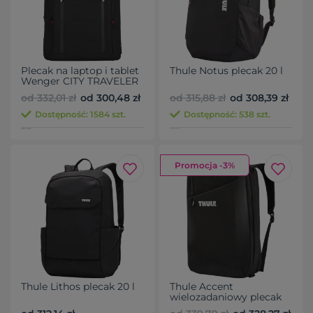
Plecak na laptop i tablet
Thule Notus plecak 20 l
Wenger CITY TRAVELER
16`
od 332,01 zł
od 300,48 zł
od 315,88 zł
od 308,39 zł
Dostępność: 1584 szt.
Dostępność: 538 szt.
Promocja -3%
Thule Lithos plecak 20 l
Thule Accent
wielozadaniowy plecak
17 l