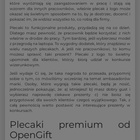
które wyróżniają się zaangażowaniem w pracę i stają się
wzorem dla innych pracowników, właśnie plecak z logo może
okazać się świetnym sposobem na to, by je dostrzec, docenić i
pokazać im, że widzisz wszystko to, co robią dla firmy.
Plecaki to funkcjonalne produkty, przydadzą się na co dzień.
Dlatego masz pewność, że pracownik będzie korzystać z nich
właśnie w drodze do pracy. Tym bardziej, jeśli wybierzesz model
z przegrodą na laptopa. To wygodny dodatek, który znajdziesz w
wielu naszych plecakach. A jeśli nie pracownikowi, to komu
możesz sprawić taki prezent? Plecaki z logo to świetny
upominek dla klientów, którzy biorą udział w konkursie
wizerunkowym.
Jeśli wydaje Ci się, że taka nagroda to przesada, przypomnij
sobie o tym, co mówiliśmy wcześniej na temat ambasadorów
marki. Osoby, które wygrają takie plecaki, będą je nosić,
jednocześnie pokazując, że: a) istniejesz! b) masz dobry gust i
wybierasz naprawdę ciekawe prezenty c) nie boisz się
przygotować dla swoich klientów czegoś wyjątkowego. Tak, z
całą pewnością warto postawić na interesujące prezenty w
konkursach.
Plecaki premium od
OpenGift