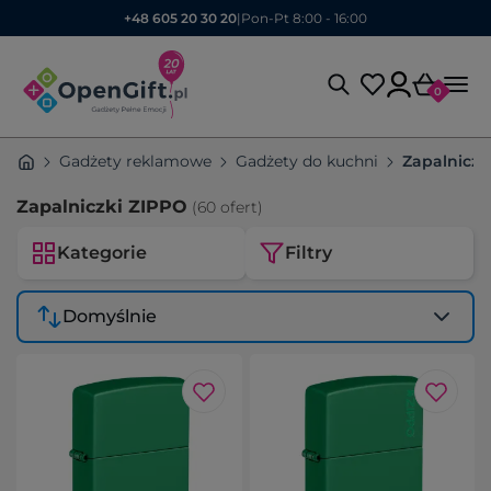
+48 605 20 30 20
|
Pon-Pt 8:00 - 16:00
0
Gadżety reklamowe
Gadżety do kuchni
Zapalniczk
Zapalniczki ZIPPO
(60 ofert)
Kategorie
Filtry
Domyślnie