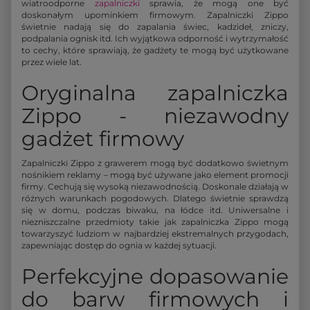
wiatroodporne
zapalniczki
sprawia, że mogą one być
doskonałym upominkiem firmowym. Zapalniczki Zippo
świetnie nadają się do zapalania świec, kadzideł, zniczy,
podpalania ognisk itd. Ich wyjątkowa odporność i wytrzymałość
to cechy, które sprawiają, że gadżety te mogą być użytkowane
przez wiele lat.
Oryginalna zapalniczka
Zippo - niezawodny
gadżet firmowy
Zapalniczki Zippo z grawerem mogą być dodatkowo świetnym
nośnikiem reklamy – mogą być używane jako element promocji
firmy. Cechują się wysoką niezawodnością. Doskonale działają w
różnych warunkach pogodowych. Dlatego świetnie sprawdzą
się w domu, podczas biwaku, na łódce itd. Uniwersalne i
niezniszczalne przedmioty takie jak zapalniczka Zippo mogą
towarzyszyć ludziom w najbardziej ekstremalnych przygodach,
zapewniając dostęp do ognia w każdej sytuacji.
Perfekcyjne dopasowanie
do barw firmowych i