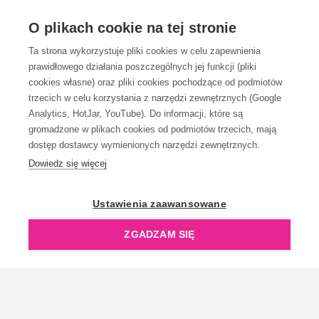
OBSŁUGA KLIENTA
O plikach cookie na tej stronie
Ta strona wykorzystuje pliki cookies w celu zapewnienia
prawidłowego działania poszczególnych jej funkcji (pliki
KONTAKT
cookies własne) oraz pliki cookies pochodzące od podmiotów
trzecich w celu korzystania z narzędzi zewnętrznych (Google
Analytics, HotJar, YouTube). Do informacji, które są
gromadzone w plikach cookies od podmiotów trzecich, mają
dostęp dostawcy wymienionych narzędzi zewnętrznych.
Dowiedz się więcej
OpenGift jest częścią ReflectGroup.
Ustawienia zaawansowane
ZGADZAM SIĘ
Copyright © 2006-2026 OpenGift.pl