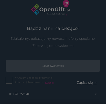
Bądź z nami na bieżąco!
Edukujemy, pokazujemy nowości i oferty specjalne.
Zapisz się do newslettera
Wyrażam zgodę na przesyłanie
informacji handlowych...
(więcej)
INFORMACJE