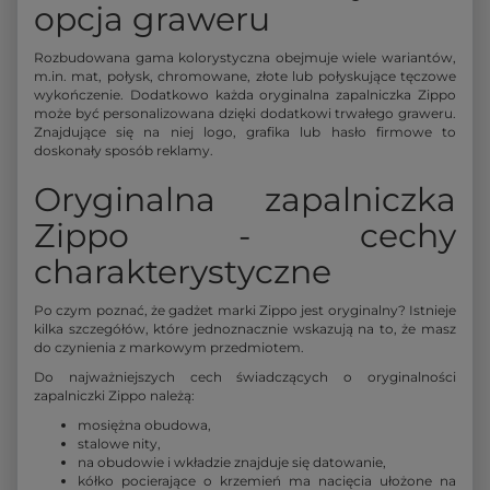
opcja graweru
Rozbudowana gama kolorystyczna obejmuje wiele wariantów,
m.in. mat, połysk, chromowane, złote lub połyskujące tęczowe
wykończenie. Dodatkowo każda oryginalna zapalniczka Zippo
może być personalizowana dzięki dodatkowi trwałego graweru.
Znajdujące się na niej logo, grafika lub hasło firmowe to
doskonały sposób reklamy.
Oryginalna zapalniczka
Zippo - cechy
charakterystyczne
Po czym poznać, że gadżet marki Zippo jest oryginalny? Istnieje
kilka szczegółów, które jednoznacznie wskazują na to, że masz
do czynienia z markowym przedmiotem.
Do najważniejszych cech świadczących o oryginalności
zapalniczki Zippo należą:
mosiężna obudowa,
stalowe nity,
na obudowie i wkładzie znajduje się datowanie,
kółko pocierające o krzemień ma nacięcia ułożone na