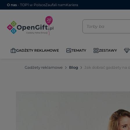
O nas
- TOP1 w Polsce
Zaufali nam
Kariera
GADŻETY REKLAMOWE
TEMATY
ZESTAWY
Gadżety reklamowe
Blog
Jak dobrać gadżety na 