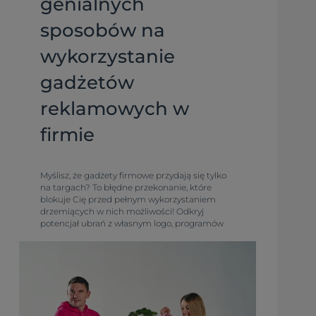
genialnych
sposobów na
wykorzystanie
gadżetów
reklamowych w
firmie
Myślisz, że gadżety firmowe przydają się tylko
na targach? To błędne przekonanie, które
blokuje Cię przed pełnym wykorzystaniem
drzemiących w nich możliwości! Odkryj
potencjał ubrań z własnym logo, programów
lojalnościowych, zestawów powitalnych dla
pracowników, konkursów, akcji sezonowych i
firmowego merchu. Sprawdź, jak budować
markę!