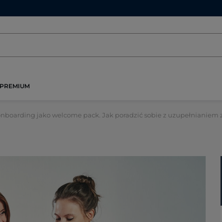
PREMIUM
onboarding jako welcome pack. Jak poradzić sobie z uzupełnianiem