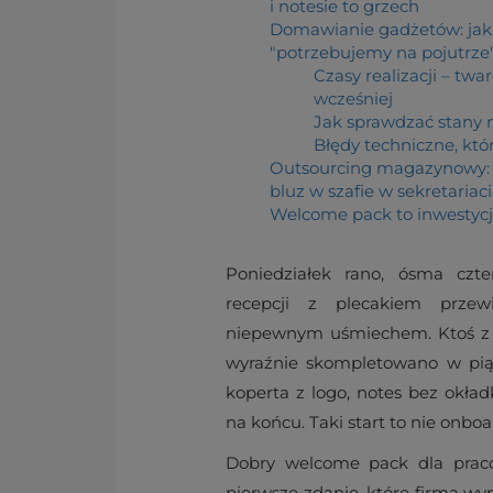
i notesie to grzech
Domawianie gadżetów: jak
"potrzebujemy na pojutrze
Czasy realizacji – tw
wcześniej
Jak sprawdzać stany
Błędy techniczne, któ
Outsourcing magazynowy: 
bluz w szafie w sekretariac
Welcome pack to inwestycja
Poniedziałek rano, ósma czte
recepcji z plecakiem prze
niepewnym uśmiechem. Ktoś z H
wyraźnie skompletowano w pią
koperta z logo, notes bez okła
na końcu. Taki start to nie onboa
Dobry welcome pack dla pracow
pierwsze zdanie, które firma wy