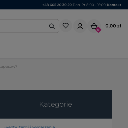
+48 605 20 30 20
|
Pon-Pt 8:00 - 16:00
|
Kontakt
0,00 zł
0
 zapasów?
Kategorie
Eventy, targi i wydarzenia