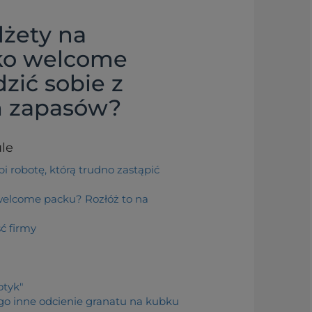
dżety na
ko welcome
zić sobie z
m zapasów?
ule
 robotę, którą trudno zastąpić
welcome packu? Rozłóż to na
ć firmy
otyk"
go inne odcienie granatu na kubku