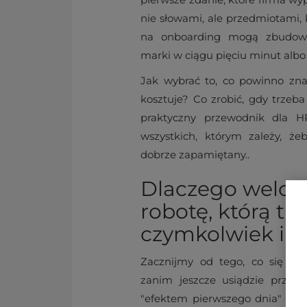
nie słowami, ale przedmiotami,
na onboarding mogą zbudowa
marki w ciągu pięciu minut albo
Jak wybrać to, co powinno zna
kosztuje? Co zrobić, gdy trzeb
praktyczny przewodnik dla 
wszystkich, którym zależy, że
dobrze zapamiętany..
Dlaczego welco
robotę, którą tr
czymkolwiek i
Zacznijmy od tego, co się dz
zanim jeszcze usiądzie przy b
"efektem pierwszego dnia" – m