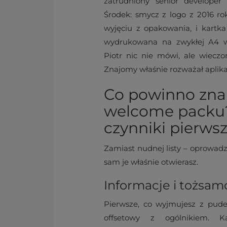
zatrudniony senior developer 
Środek: smycz z logo z 2016 rok
wyjęciu z opakowania, i kartk
wydrukowana na zwykłej A4 w
Piotr nic nie mówi, ale wiec
Znajomy właśnie rozważał aplikacj
Co powinno znal
welcome packu?
czynniki pierws
Zamiast nudnej listy – oprowadz
sam je właśnie otwierasz.
Informacje i tożsam
Pierwsze, co wyjmujesz z pudeł
offsetowy z ogólnikiem. 