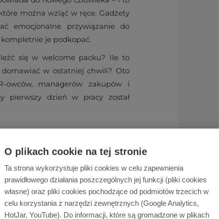
 które można wziąć w ręce. Gadżety
ć emocjonalne przywiązanie do
 kompletnie je podkopać.
leźć się w welcome packu? Ile to
a domawiać w ostatniej chwili? Oto
HR-owców, managerów zakupów i
by pierwszy dzień w pracy został
me pack robi
udno zastąpić
O plikach cookie na tej stronie
nnym
Ta strona wykorzystuje pliki cookies w celu zapewnienia
prawidłowego działania poszczególnych jej funkcji (pliki cookies
ieje w głowie nowego pracownika
własne) oraz pliki cookies pochodzące od podmiotów trzecich w
iurku. Psychologowie nazywają to
celu korzystania z narzędzi zewnętrznych (Google Analytics,
ózg jest wtedy wyjątkowo chłonny
HotJar, YouTube). Do informacji, które są gromadzone w plikach