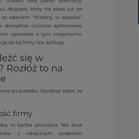
– otwiera swój pakiet powitalny.
u, długopis, który nie pisze już po
a ze zdaniem “Witamy w zespole!”
 domyślnej czcionce systemowej.
zorem opowiada o tym znajomemu.
ę do tej firmy. Nie aplikuje.
eźć się w
 Rozłóż to na
ze
anie po pudełku. Wyobraź sobie, że
ość firmy
ka, to kartka powitalna. Nie druk
Kartka z odręcznym podpisem