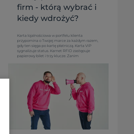
firm - którą wybrać i
kiedy wdrożyć?
Karta lojalnościowa w portfelu klienta
przypomina o Twojej marce za każdym razem,
gdy ten sięga po kartę płatniczą. Karta VIP
sygnalizuje status. Karnet RFID zastępuje
papierowy bilet i trzy klucze. Zanim
zdecydujesz, które rozwiązanie wdrożyć –
sprawdź, co mówią dane i do czego faktycznie
służy każdy typ karty.