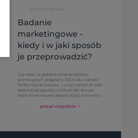
23 KWIECIEŃ 2026
Badanie
marketingowe -
kiedy i w jaki sposób
je przeprowadzić?
Czy wiesz, że globalny rynek produktów
promocyjnych osiągnął w 2024 roku wartość
26,78 miliarda dolarów - i wciąż rośnie? (Źródło:
Advertising Specialty Institute, ASI Annual
State of the Industry Report 2024). A mimo to
wiele firm wydaje budżety na gadżety
reklamowe, kierując się przyzwyczajeniem, a
pokaż wszystkie >
nie danymi. Zamawiają te same długopisy co
rok, bo „zawsze się sprawdzały". Inwestują w
kosztowne kampanie z upominkami, których
nikt nie chce używać. I dziwią się, że ROI jest
nie do zmierzenia.