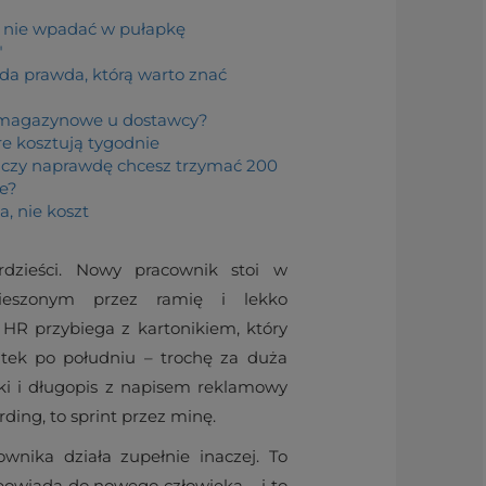
 nie wpadać w pułapkę
"
arda prawda, którą warto znać
 magazynowe u dostawcy?
re kosztują tygodnie
czy naprawdę chcesz trzymać 200
ie?
, nie koszt
rdzieści. Nowy pracownik stoi w
wieszonym przez ramię i lekko
R przybiega z kartonikiem, który
tek po południu – trochę za duża
dki i długopis z napisem reklamowy
rding, to sprint przez minę.
nika działa zupełnie inaczej. To
powiada do nowego człowieka – i to