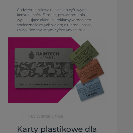
Codziennie zalewa nas ocean cyfrowych
komunikatów. E-maile, powiadomienia,
wyskakujące okienka i reklamy w mediach
społecznościowych walczą o ułamek naszej
uwagi. Jednak w tym cyfrowym szumie
większość z nich znika bezpowrotnie już po
kilku sekundach. Co w takim razie zostaje?
Zostaje to, co możemy dotknąć, poczuć i
doświadczyć.
28 KWIECIEŃ 2026
Karty plastikowe dla