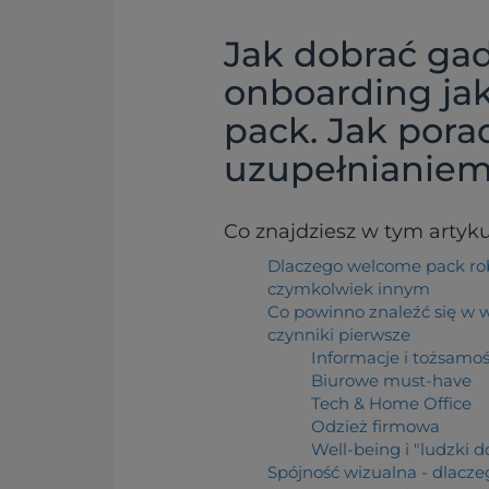
Jak dobrać ga
onboarding ja
pack. Jak porad
uzupełnianie
Co znajdziesz w tym artyk
Dlaczego welcome pack robi
czymkolwiek innym
Co powinno znaleźć się w 
czynniki pierwsze
Informacje i tożsamoś
Biurowe must-have
Tech & Home Office
Odzież firmowa
Well-being i "ludzki d
Spójność wizualna - dlacze