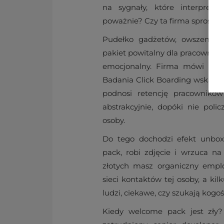
na sygnały, które interpretu
poważnie? Czy ta firma sprost
Pudełko gadżetów, owszem, to
pakiet powitalny dla pracownika 
emocjonalny. Firma mówi nim: 
Badania Click Boarding wskazuj
podnosi retencję pracownikó
abstrakcyjnie, dopóki nie policz
osoby.
Do tego dochodzi efekt unbox
pack, robi zdjęcie i wrzuca na
złotych masz organiczny emplo
sieci kontaktów tej osoby, a kil
ludzi, ciekawe, czy szukają kogoś 
Kiedy welcome pack jest zły?