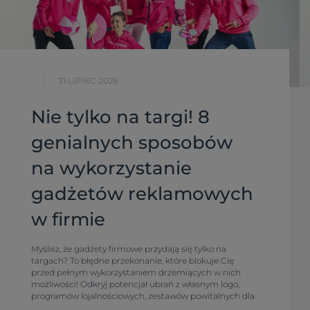
31 LIPIEC 2026
Nie tylko na targi! 8
genialnych sposobów
na wykorzystanie
gadżetów reklamowych
w firmie
Myślisz, że gadżety firmowe przydają się tylko na
targach? To błędne przekonanie, które blokuje Cię
przed pełnym wykorzystaniem drzemiących w nich
możliwości! Odkryj potencjał ubrań z własnym logo,
programów lojalnościowych, zestawów powitalnych dla
pracowników, konkursów, akcji sezonowych i firmowego