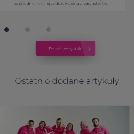
po południu – trochę za duża koperta z logo, notes bez
okładki i długopis z napisem reklamowy na końcu. Taki
start to nie onboarding, to sprint przez minę.
Pokaż wszystkie
Ostatnio dodane artykuły