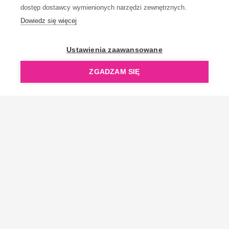
dostęp dostawcy wymienionych narzędzi zewnętrznych.
Dowiedz się więcej
Ustawienia zaawansowane
ZGADZAM SIĘ
Bądź z nami na bieżąco!
Edukujemy, pokazujemy nowości i oferty specjalne.
Zapisz się do newslettera