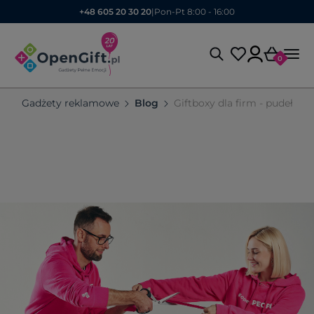
+48 605 20 30 20
|
Pon-Pt 8:00 - 16:00
0
Gadżety reklamowe
Blog
Giftboxy dla firm - pudełka