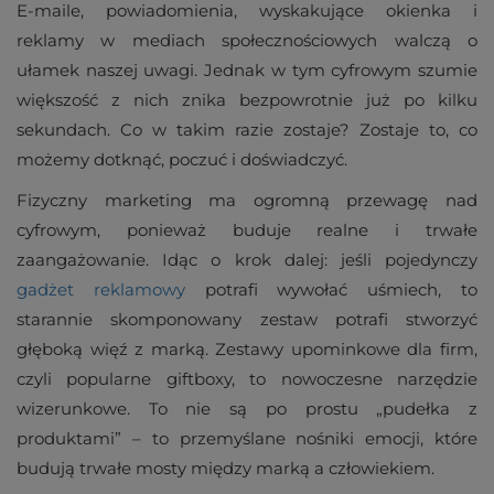
E-maile, powiadomienia, wyskakujące okienka i
reklamy w mediach społecznościowych walczą o
ułamek naszej uwagi. Jednak w tym cyfrowym szumie
większość z nich znika bezpowrotnie już po kilku
sekundach. Co w takim razie zostaje? Zostaje to, co
możemy dotknąć, poczuć i doświadczyć.
Fizyczny marketing ma ogromną przewagę nad
cyfrowym, ponieważ buduje realne i trwałe
zaangażowanie. Idąc o krok dalej: jeśli pojedynczy
gadżet reklamowy
potrafi wywołać uśmiech, to
starannie skomponowany zestaw potrafi stworzyć
głęboką więź z marką. Zestawy upominkowe dla firm,
czyli popularne giftboxy, to nowoczesne narzędzie
wizerunkowe. To nie są po prostu „pudełka z
produktami” – to przemyślane nośniki emocji, które
budują trwałe mosty między marką a człowiekiem.