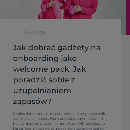
25 MAJ 2026
Jak dobrać gadżety na
onboarding jako
welcome pack. Jak
poradzić sobie z
uzupełnianiem
zapasów?
Poniedziałek rano, ósma czterdzieści. Nowy pracownik
stoi w recepcji z plecakiem przewieszonym przez ramię
i lekko niepewnym uśmiechem. Ktoś z HR przybiega z
kartonikiem, który wyraźnie skompletowano w piątek