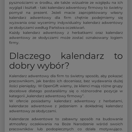
pysznościami w środku, ale także wizualnie ze względu na ich
wygląd i kształt - taki kalendarz adwentowy firmowy to świetny
pomysł na prezent. Jeżeli macie zaprojektowany własny
kalendarz adwentowy dla firm chętnie podejmiemy się
wyzwania oraz wycenimy indywidualny kalendarz adwentowy
ze słodyczami według Państwa oczekiwań.
Każdy kalendarz adwentowy z herbatkami oraz kalendarz
adwentowy ze słodyczami może zostać oznakowany logiem
firmy.
Dlaczego kalendarz to
dobry wybór?
Kalendarz adwentowy dla firm to świetny sposób, aby pokazać
pracownikom, jak bardzo ich doceniasz, bez wydawania dużej
ilości pieniędzy. W OpenGift wiemy, że klienci mają różne grupy
docelowe dlatego postaraliśmy się o różnorodne pozycje w
kategorii „kalendarz adwentowy firmowy”.
W ofercie posiadamy kalendarz adwentowy z herbatami,
kalendarze adwentowe z jedzeniem a dokładniej kalendarz
adwentowy ze słodyczami.
Kalendarze adwentowe to zabawny sposób na budowanie
atmosfery oczekiwania na Boże Narodzenie wśród swoich
pracowników lub podopiecznych co działa motywująco.