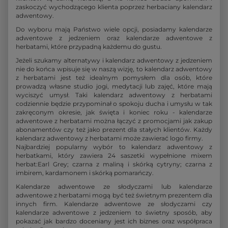
zaskoczyć wychodzącego klienta poprzez herbaciany kalendarz
adwentowy.
Do wyboru mają Państwo wiele opcji, posiadamy kalendarze
adwentowe z jedzeniem oraz kalendarze adwentowe z
herbatami, które przypadną każdemu do gustu.
Jeżeli szukamy alternatywy i kalendarz adwentowy z jedzeniem
nie do końca wpisuje się w naszą wizję, to kalendarz adwentowy
z herbatami jest też idealnym pomysłem dla osób, które
prowadzą własne studio jogi, medytacji lub zajęć, które mają
wyciszyć umysł. Taki kalendarz adwentowy z herbatami
codziennie będzie przypominał o spokoju ducha i umysłu w tak
zakręconym okresie, jak święta i koniec roku - kalendarze
adwentowe z herbatami można łączyć z promocjami jak zakup
abonamentów czy też jako prezent dla stałych klientów. Każdy
kalendarz adwentowy z herbatami może zawierać logo firmy.
Najbardziej popularny wybór to kalendarz adwentowy z
herbatkami, który zawiera 24 saszetki wypełnione mixem
herbat:Earl Grey; czarna z maliną i skórką cytryny; czarna z
imbirem, kardamonem i skórką pomarańczy.
Kalendarze adwentowe ze słodyczami lub kalendarze
adwentowe z herbatami mogą być też świetnym prezentem dla
innych firm. Kalendarze adwentowe ze słodyczami czy
kalendarze adwentowe z jedzeniem to świetny sposób, aby
pokazać jak bardzo doceniany jest ich biznes oraz współpraca