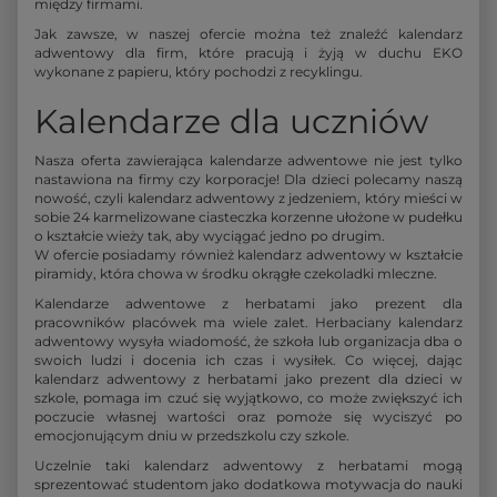
między firmami.
Jak zawsze, w naszej ofercie można też znaleźć kalendarz
adwentowy dla firm, które pracują i żyją w duchu EKO
wykonane z papieru, który pochodzi z recyklingu.
Kalendarze dla uczniów
Nasza oferta zawierająca kalendarze adwentowe nie jest tylko
nastawiona na firmy czy korporacje! Dla dzieci polecamy naszą
nowość, czyli kalendarz adwentowy z jedzeniem, który mieści w
sobie 24 karmelizowane ciasteczka korzenne ułożone w pudełku
o kształcie wieży tak, aby wyciągać jedno po drugim.
W ofercie posiadamy również kalendarz adwentowy w kształcie
piramidy, która chowa w środku okrągłe czekoladki mleczne.
Kalendarze adwentowe z herbatami jako prezent dla
pracowników placówek ma wiele zalet. Herbaciany kalendarz
adwentowy wysyła wiadomość, że szkoła lub organizacja dba o
swoich ludzi i docenia ich czas i wysiłek. Co więcej, dając
kalendarz adwentowy z herbatami jako prezent dla dzieci w
szkole, pomaga im czuć się wyjątkowo, co może zwiększyć ich
poczucie własnej wartości oraz pomoże się wyciszyć po
emocjonującym dniu w przedszkolu czy szkole.
Uczelnie taki kalendarz adwentowy z herbatami mogą
sprezentować studentom jako dodatkowa motywacja do nauki