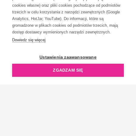
KONTAKT
cookies własne) oraz pliki cookies pochodzące od podmiotów
trzecich w celu korzystania z narzędzi zewnętrznych (Google
Analytics, HotJar, YouTube). Do informacji, które są
gromadzone w plikach cookies od podmiotów trzecich, mają
dostęp dostawcy wymienionych narzędzi zewnętrznych.
Dowiedz się więcej
OpenGift jest częścią ReflectGroup.
Ustawienia zaawansowane
ZGADZAM SIĘ
Copyright © 2006-2026 OpenGift.pl