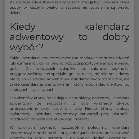
Kalendarze adwentowe ze słodyczami mogą być używane przez
osoby w każdym wieku, a szczególnie popularne są wśród
dzieci.
Kiedy kalendarz
adwentowy to dobry
wybór?
Takie kalendarze adwentowe można rozdawać podczas szkoleń
lub konferencji, co na pewno wzbudzi pozytywne emocje wśród
gości. Dla właścicieli sklepów lub salonów piękności
przygotowaliśmy coś specjalnego - w naszej ofercie posiadamy
nie tylko kalendarz adwentowy standardowych rozmiarów, ale
także kalendarz adwentowy mini, który można dać klientowi po
zabiegach czy zakupach.
Dla klientów którzy posiadają własne sklepy polecamy kalendarz
adwentowy ze słodyczami z logo własnego sklepu
umiejscowiony przy kasie tak, aby klienci, którzy szukają
świąteczny kalendarz adwentowy zauważyli przy płatności
możliwość nabycia dodatkowego prezentu.
W salonach piękności szczególnie polecamy kalendarz
adwentowy z herbatami - przy zabiegach można poczęstować
klientów tą samą herbatą, a na koniec dodać upominek i