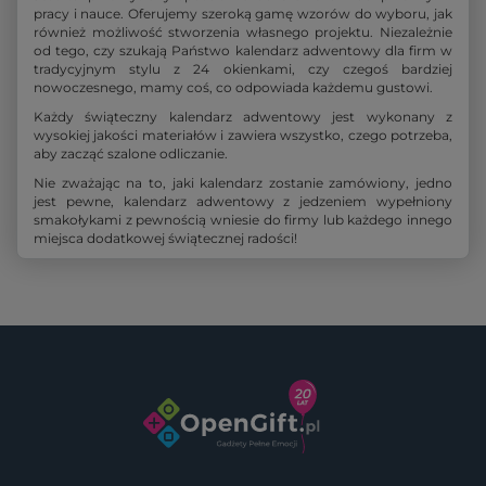
pracy i nauce. Oferujemy szeroką gamę wzorów do wyboru, jak
również możliwość stworzenia własnego projektu. Niezależnie
od tego, czy szukają Państwo kalendarz adwentowy dla firm w
tradycyjnym stylu z 24 okienkami, czy czegoś bardziej
nowoczesnego, mamy coś, co odpowiada każdemu gustowi.
Każdy świąteczny kalendarz adwentowy jest wykonany z
wysokiej jakości materiałów i zawiera wszystko, czego potrzeba,
aby zacząć szalone odliczanie.
Nie zważając na to, jaki kalendarz zostanie zamówiony, jedno
jest pewne, kalendarz adwentowy z jedzeniem wypełniony
smakołykami z pewnością wniesie do firmy lub każdego innego
miejsca dodatkowej świątecznej radości!