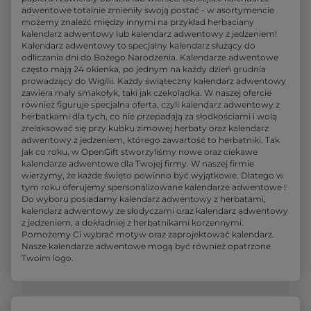
adwentowe totalnie zmieniły swoją postać - w asortymencie
możemy znaleźć między innymi na przykład herbaciany
kalendarz adwentowy lub kalendarz adwentowy z jedzeniem!
Kalendarz adwentowy to specjalny kalendarz służący do
odliczania dni do Bożego Narodzenia. Kalendarze adwentowe
często mają 24 okienka, po jednym na każdy dzień grudnia
prowadzący do Wigilii. Każdy świąteczny kalendarz adwentowy
zawiera mały smakołyk, taki jak czekoladka. W naszej ofercie
również figuruje specjalna oferta, czyli kalendarz adwentowy z
herbatkami dla tych, co nie przepadają za słodkościami i wolą
zrelaksować się przy kubku zimowej herbaty oraz kalendarz
adwentowy z jedzeniem, którego zawartość to herbatniki. Tak
jak co roku, w OpenGift stworzyliśmy nowe oraz ciekawe
kalendarze adwentowe dla Twojej firmy. W naszej firmie
wierzymy, że każde święto powinno być wyjątkowe. Dlatego w
tym roku oferujemy spersonalizowane kalendarze adwentowe !
Do wyboru posiadamy kalendarz adwentowy z herbatami,
kalendarz adwentowy ze słodyczami oraz kalendarz adwentowy
z jedzeniem, a dokładniej z herbatnikami korzennymi.
Pomożemy Ci wybrać motyw oraz zaprojektować kalendarz.
Nasze kalendarze adwentowe mogą być również opatrzone
Twoim logo.