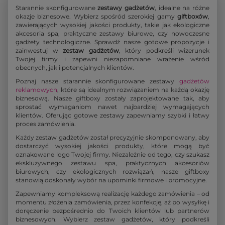
Starannie skonfigurowane
zestawy gadżetów
, idealne na różne
okazje biznesowe. Wybierz spośród szerokiej gamy
giftboxów
,
zawierających wysokiej jakości produkty, takie jak ekologiczne
akcesoria spa, praktyczne zestawy biurowe, czy nowoczesne
gadżety technologiczne. Sprawdź nasze gotowe propozycje i
zainwestuj w
zestaw gadżetów
, który podkreśli wizerunek
Twojej firmy i zapewni niezapomniane wrażenie wśród
obecnych, jak i potencjalnych klientów.
Poznaj nasze starannie skonfigurowane zestawy
gadżetów
reklamowych
, które są idealnym rozwiązaniem na każdą okazję
biznesową. Nasze giftboxy zostały zaprojektowane tak, aby
sprostać wymaganiom nawet najbardziej wymagających
klientów. Oferując gotowe zestawy zapewniamy szybki i łatwy
proces zamówienia.
Każdy zestaw gadżetów został precyzyjnie skomponowany, aby
dostarczyć wysokiej jakości produkty, które mogą być
oznakowane logo Twojej firmy. Niezależnie od tego, czy szukasz
ekskluzywnego zestawu spa, praktycznych akcesoriów
biurowych, czy ekologicznych rozwiązań, nasze giftboxy
stanowią doskonały wybór na upominki firmowe i promocyjne.
Zapewniamy kompleksową realizację każdego zamówienia – od
momentu złożenia zamówienia, przez konfekcję, aż po wysyłkę i
doręczenie bezpośrednio do Twoich klientów lub partnerów
biznesowych. Wybierz zestaw gadżetów, który podkreśli