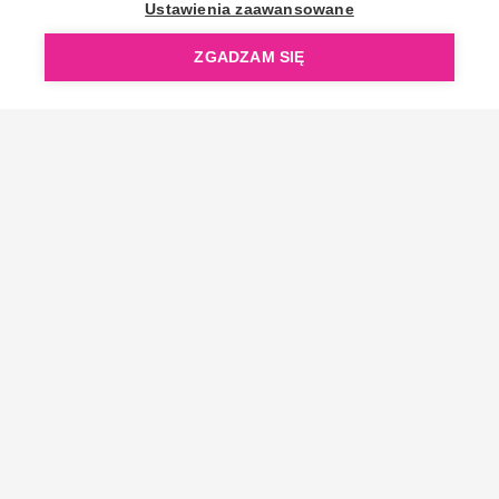
OpenGift jest częścią ReflectGroup.
Ustawienia zaawansowane
ZGADZAM SIĘ
Copyright © 2006-2026 OpenGift.pl