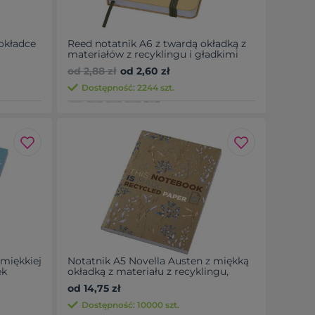
okładce
Reed notatnik A6 z twardą okładką z
materiałów z recyklingu i gładkimi
stronami
od 2,88 zł
od 2,60 zł
Dostępność: 2244 szt.
 miękkiej
Notatnik A5 Novella Austen z miękką
ek
okładką z materiału z recyklingu,
papier pakowy — 100 kartek
od 14,75 zł
Dostępność: 10000 szt.