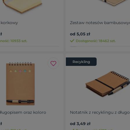
 korkowy
Zestaw notesów bambusowy
ł
od 5,05 zł
ność: 10933 szt.
Dostępność: 18462 szt.
Recykling
długopisem oraz koloro
Notatnik z recyklingu z długo
ł
od 3,49 zł