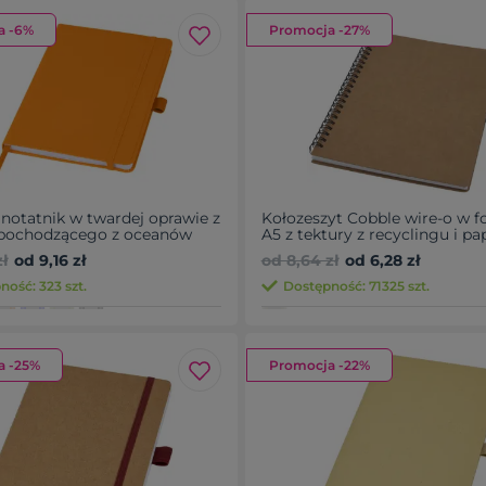
a -6%
Promocja -27%
 notatnik w twardej oprawie z
Kołozeszyt Cobble wire-o w f
 pochodzącego z oceanów
A5 z tektury z recyclingu i pa
kamienia
ł
od 9,16 zł
od 8,64 zł
od 6,28 zł
ność: 323 szt.
Dostępność: 71325 szt.
a -25%
Promocja -22%