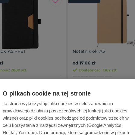
 ok. A5 RPET
Notatnik ok. A5
zł
od 17,06 zł
ność: 2800 szt.
Dostępność: 1382 szt.
Promocja -5%
O plikach cookie na tej stronie
Ta strona wykorzystuje pliki cookies w celu zapewnienia
prawidłowego działania poszczególnych jej funkcji (pliki cookies
własne) oraz pliki cookies pochodzące od podmiotów trzecich w
celu korzystania z narzędzi zewnętrznych (Google Analytics,
HotJar, YouTube). Do informacji, które są gromadzone w plikach