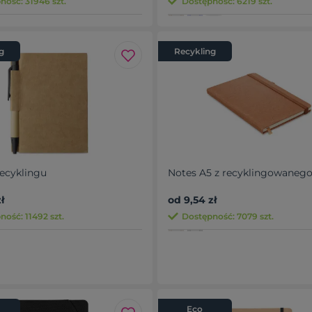
ność: 31946 szt.
Dostępność: 6219 szt.
g
Recykling
recyklingu
Notes A5 z recyklingowaneg
ł
od 9,54 zł
ość: 11492 szt.
Dostępność: 7079 szt.
Eco