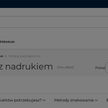
PREMIUM
we
Notesy ekologicznie
 z nadrukiem
(144 ofert)
Pokaż
oduktów potrzebujesz?
Metody znakowania