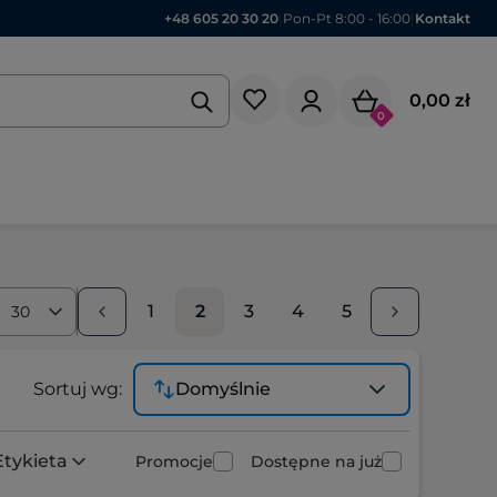
+48 605 20 30 20
|
Pon-Pt 8:00 - 16:00
|
Kontakt
0,00 zł
0
1
2
3
4
5
30
Sortuj wg:
Domyślnie
Etykieta
Promocje
Dostępne na już