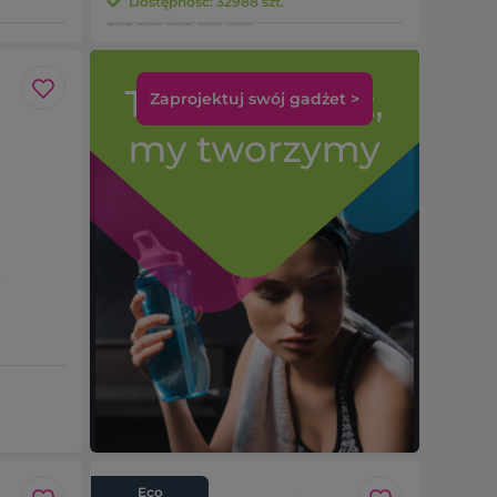
Dostępność: 32988 szt.
Zaprojektuj swój gadżet >
o
Eco