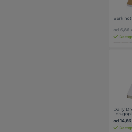
Berk not
od 6,86 z
Dostępn
Dairy Dr
i długop
od 14,86 
Dostęp