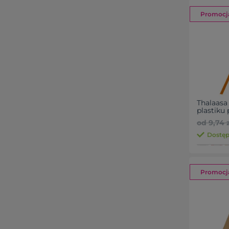
Promocj
Thalaasa
plastiku
od 9,74 z
Dostęp
Promocj