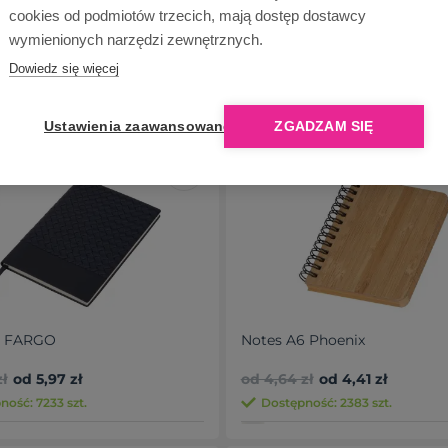
cookies od podmiotów trzecich, mają dostęp dostawcy
 ok. A5 ze słomy pszenicznej
Notes A5 BRASILIA
wymienionych narzędzi zewnętrznych.
pisem
zł
od 10,58 zł
od 10,04 zł
Dowiedz się więcej
ność: 8492 szt.
Dostępność: 13798 szt.
Ustawienia zaawansowane
ZGADZAM SIĘ
a -5%
Promocja -5%
5 FARGO
Notes A6 Phoenix
ł
od 5,97 zł
od 4,64 zł
od 4,41 zł
ność: 7233 szt.
Dostępność: 2383 szt.