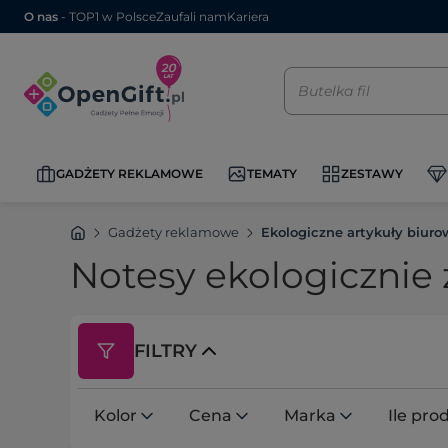
O nas
- TOP1 w Polsce
Zaufali nam
Kariera
GADŻETY REKLAMOWE
TEMATY
ZESTAWY
Gadżety reklamowe
Ekologiczne artykuły biuro
Notesy ekologicznie
FILTRY
Kolor
Cena
Marka
Ile pr