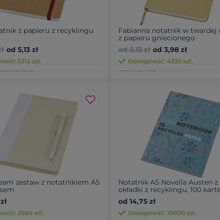
atnik z papieru z recyklingu
Fabianna notatnik w twardej 
z papieru gniecionego
ł
od 5,13 zł
od 5,13 zł
od 3,98 zł
ość: 5312 szt.
Dostępność: 4330 szt.
eam zestaw z notatnikiem A5
Notatnik A5 Novella Austen z
isem
okładki z recyklingu, 100 kart
zł
od 14,75 zł
ność: 3866 szt.
Dostępność: 10000 szt.