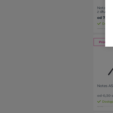
Notatnik
z długo
od 7,00 
Dostęp
Promocj
Notes A
od 6,30 z
Dostęp