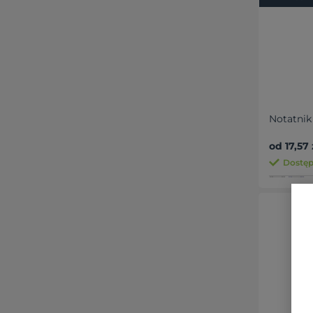
Notatnik
od 17,57 
Dostęp