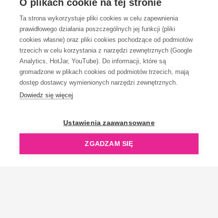
O plikach cookie na tej stronie
Ta strona wykorzystuje pliki cookies w celu zapewnienia
prawidłowego działania poszczególnych jej funkcji (pliki
KONTAKT
cookies własne) oraz pliki cookies pochodzące od podmiotów
trzecich w celu korzystania z narzędzi zewnętrznych (Google
Analytics, HotJar, YouTube). Do informacji, które są
gromadzone w plikach cookies od podmiotów trzecich, mają
dostęp dostawcy wymienionych narzędzi zewnętrznych.
Dowiedz się więcej
OpenGift jest częścią ReflectGroup.
Ustawienia zaawansowane
ZGADZAM SIĘ
Copyright © 2006-2026 OpenGift.pl