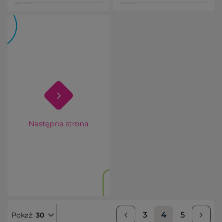
3
4
5
Pokaż:
30