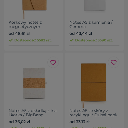
Korkowy notes z
Notes A5 z kamienia /
megnetycznym
Gemma
zamknięciem / Abacork
od 48,61 zł
od 43,44 zł
Dostępność: 5582 szt.
Dostępność: 3590 szt.
Notes A5 z okładką z lna
Notes A5 ze skóry z
i korka / BigBang
recyklingu / Dubai book
od 36,02 zł
od 33,13 zł