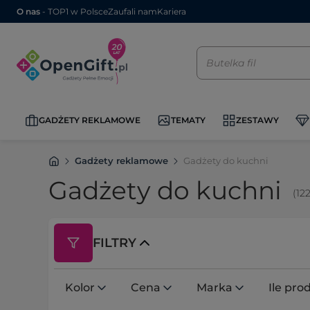
O nas
- TOP1 w Polsce
Zaufali nam
Kariera
GADŻETY REKLAMOWE
TEMATY
ZESTAWY
Gadżety reklamowe
Gadżety do kuchni
Gadżety do kuchni
(12
FILTRY
Kolor
Cena
Marka
Ile pr