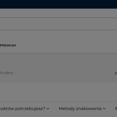
PREMIUM
29 ofert)
P
oduktów potrzebujesz?
Metody znakowania