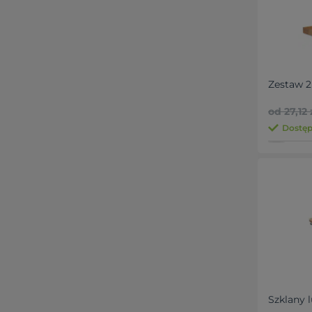
Zestaw 2
od 27,12 
Dostępn
Szklany 