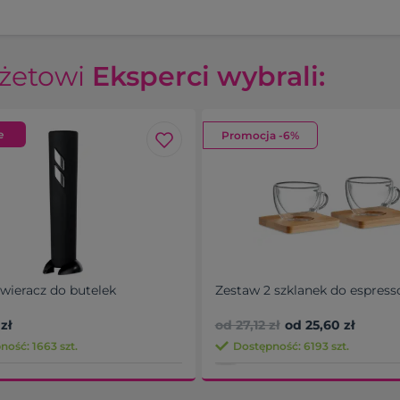
żetowi
Eksperci wybrali:
e
Promocja -6%
twieracz do butelek
Zestaw 2 szklanek do espress
zł
od 27,12 zł
od 25,60 zł
ność: 1663 szt.
Dostępność: 6193 szt.