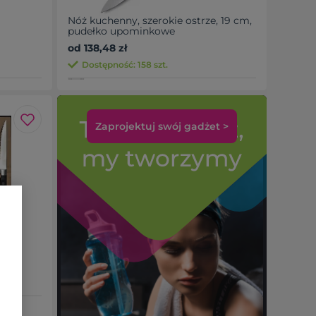
Nóż kuchenny, szerokie ostrze, 19 cm,
pudełko upominkowe
od 138,48 zł
Dostępność: 158 szt.
Zaprojektuj swój gadżet >
NDON