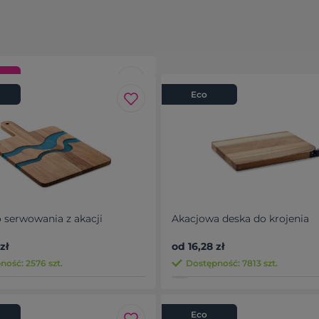
e
Eco
z bawełny 340 gr/m²
 serwowania z akacji
Akacjowa deska do krojenia
zł
zł
ność: 6823 szt.
od 16,28 zł
ność: 2576 szt.
Dostępność: 7813 szt.
Eco