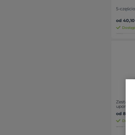
5-części
od 40,10
Dostęp
Zestaw 3
upomin
od 81,12 
Dostęp