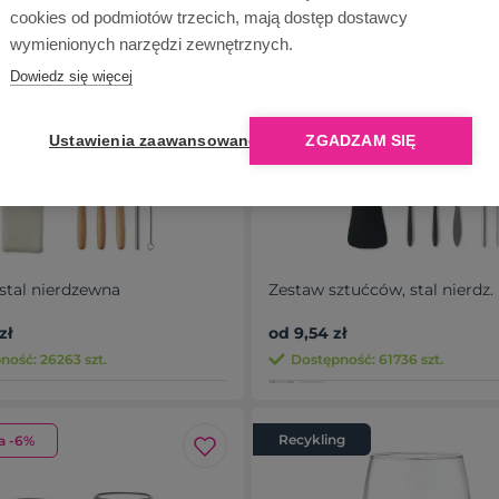
cookies od podmiotów trzecich, mają dostęp dostawcy
wymienionych narzędzi zewnętrznych.
Dowiedz się więcej
Ustawienia zaawansowane
ZGADZAM SIĘ
 stal nierdzewna
Zestaw sztućców, stal nierdz.
zł
od 9,54 zł
ność: 26263 szt.
Dostępność: 61736 szt.
Recykling
a -6%