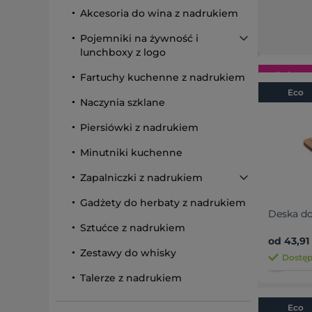
Akcesoria do wina z nadrukiem
Pojemniki na żywność i
lunchboxy z logo
Polecan
Fartuchy kuchenne z nadrukiem
Eco
Naczynia szklane
Piersiówki z nadrukiem
Minutniki kuchenne
Zapalniczki z nadrukiem
Fartuch 
Gadżety do herbaty z nadrukiem
Deska do
od 26,33 
Sztućce z nadrukiem
od 43,91 
Dostęp
Zestawy do whisky
Dostęp
Talerze z nadrukiem
Eco