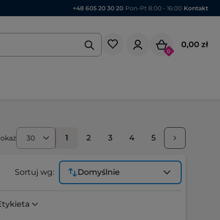
+48 605 20 30 20
|
Pon-Pt 8:00 - 16:00
|
Kontakt
0,00 zł
0
1
2
3
4
5
okaż
30
Sortuj wg:
Domyślnie
Etykieta