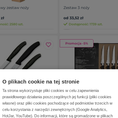
owy zestaw noży
Zestaw 3 noży
 zł
od 33,52 zł
ność: 2580 szt.
Dostępność: 1739 szt.
Promocja -5%
O plikach cookie na tej stronie
 noży SwissClassic w pudełku
Zestaw noży do steków LO
Ta strona wykorzystuje pliki cookies w celu zapewnienia
kowym
prawidłowego działania poszczególnych jej funkcji (pliki cookies
zł
od 66,14 zł
od 62,75 zł
własne) oraz pliki cookies pochodzące od podmiotów trzecich w
ność: 901 szt.
Dostępność: 1285 szt.
celu korzystania z narzędzi zewnętrznych (Google Analytics,
HotJar, YouTube). Do informacji, które są gromadzone w plikach