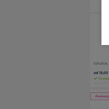
Sztućce,
od 13,03 
Dostęp
Promocj