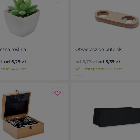
czna roślina
Otwieracz do butelek
ł
od 6,29 zł
od 5,73 zł
od 5,39 zł
ość: 4761 szt.
Dostępność: 8053 szt.