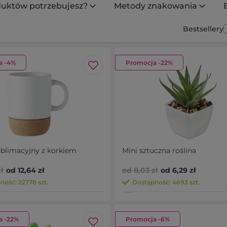
oduktów potrzebujesz?
Metody znakowania
Bestsellery
a -4%
Promocja -22%
blimacyjny z korkiem
Mini sztuczna roślina
ł
od 12,64 zł
od 8,03 zł
od 6,29 zł
ność: 22778 szt.
Dostępność: 4693 szt.
a -22%
Promocja -6%