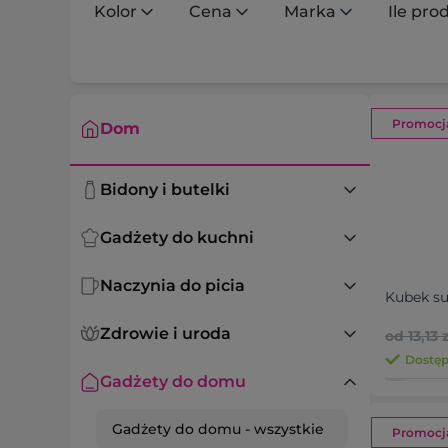
Kolor
Cena
Marka
Ile pr
Promocj
Dom
Bidony i butelki
Gadżety do kuchni
Naczynia do picia
Kubek su
Zdrowie i uroda
od 13,13 z
Dostęp
Gadżety do domu
Gadżety do domu
- wszystkie
Promocj