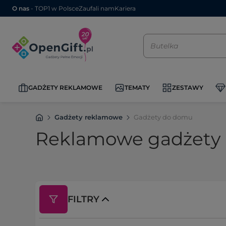
O nas
- TOP1 w Polsce
Zaufali nam
Kariera
GADŻETY REKLAMOWE
TEMATY
ZESTAWY
Gadżety reklamowe
Gadżety do domu
Reklamowe gadżety 
FILTRY