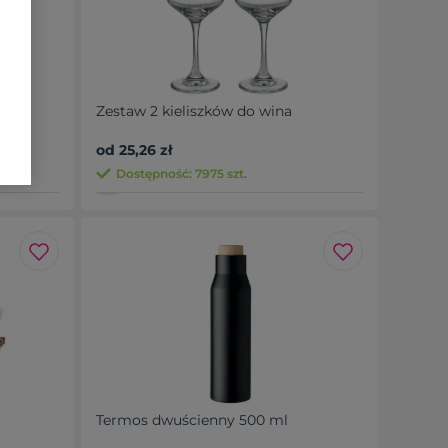
Zestaw 2 kieliszków do wina
od 25,26 zł
Dostępność: 7975 szt.
Termos dwuścienny 500 ml