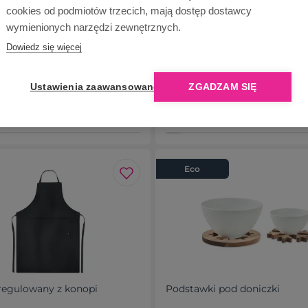
cookies od podmiotów trzecich, mają dostęp dostawcy
wymienionych narzędzi zewnętrznych.
Dowiedz się więcej
z bawełny 340 gr/m²
Szklana patera glob
Ustawienia zaawansowane
ZGADZAM SIĘ
zł
od 28,58 zł
ość: 5147 szt.
Dostępność: 937 szt.
Eco
regulowany z konopi
Podstawki pod doniczki