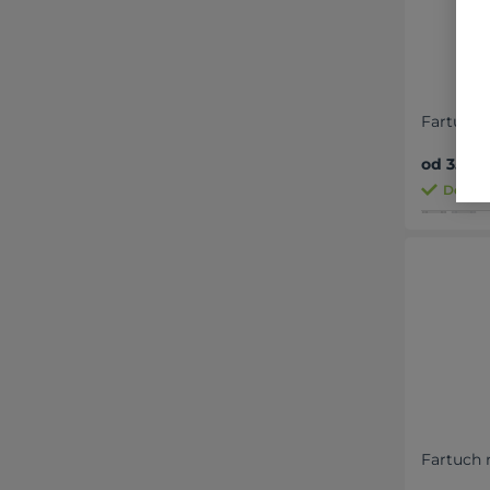
Fartuch 
od 35,59 
Dostępn
Fartuch 