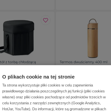
tół z torbą chłodzącą
Termos dwuścienny 400 ml
 zł
od 39,64 zł
O plikach cookie na tej stronie
ość: 1 szt.
Dostępność: 3127 szt.
Ta strona wykorzystuje pliki cookies w celu zapewnienia
prawidłowego działania poszczególnych jej funkcji (pliki cookies
własne) oraz pliki cookies pochodzące od podmiotów trzecich w
celu korzystania z narzędzi zewnętrznych (Google Analytics,
HotJar, YouTube). Do informacji, które są gromadzone w plikach