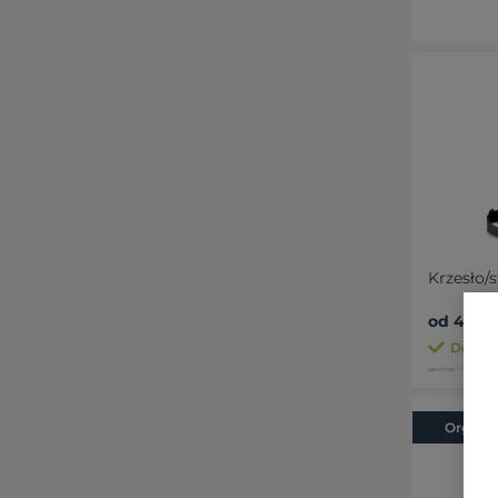
Krzesło/s
od 44,01
Dostępn
Organic