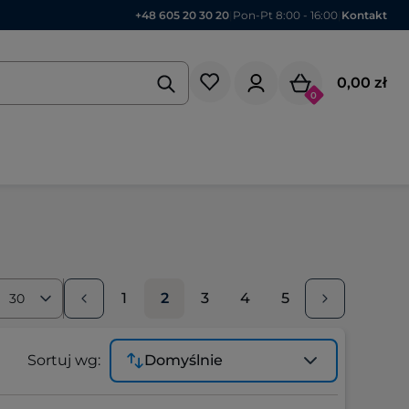
+48 605 20 30 20
|
Pon-Pt 8:00 - 16:00
|
Kontakt
0,00 zł
0
1
2
3
4
5
30
Sortuj wg:
Domyślnie