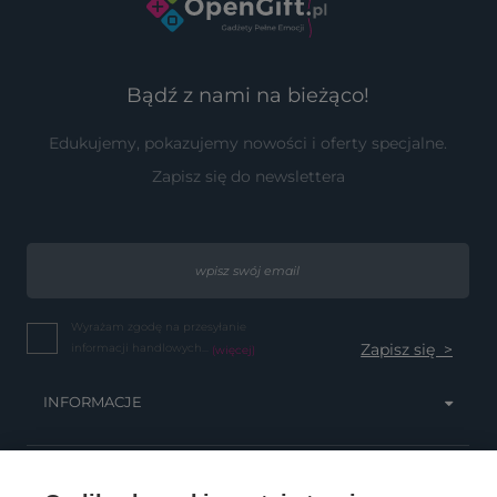
Bądź z nami na bieżąco!
Edukujemy, pokazujemy nowości i oferty specjalne.
Zapisz się do newslettera
Wyrażam zgodę na przesyłanie
informacji handlowych...
(więcej)
INFORMACJE
OBSŁUGA KLIENTA