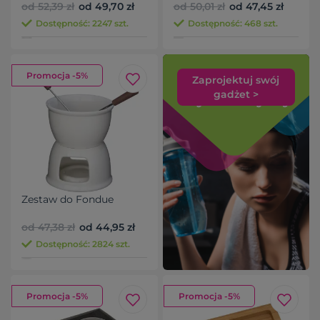
od 52,39 zł
od 49,70 zł
od 50,01 zł
od 47,45 zł
Dostępność: 2247 szt.
Dostępność: 468 szt.
Promocja -5%
Zaprojektuj swój
gadżet >
Zestaw do Fondue
od 47,38 zł
od 44,95 zł
Dostępność: 2824 szt.
Promocja -5%
Promocja -5%