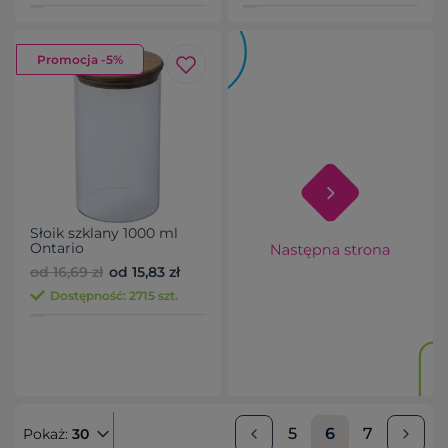
Promocja -5%
Słoik szklany 1000 ml
Ontario
od 16,69 zł
od 15,83 zł
Dostępność: 2715 szt.
5
6
7
Pokaż:
30