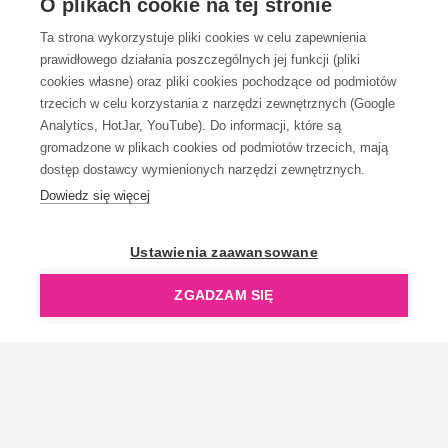
O plikach cookie na tej stronie
Ta strona wykorzystuje pliki cookies w celu zapewnienia
prawidłowego działania poszczególnych jej funkcji (pliki
KONTAKT
cookies własne) oraz pliki cookies pochodzące od podmiotów
trzecich w celu korzystania z narzędzi zewnętrznych (Google
Analytics, HotJar, YouTube). Do informacji, które są
gromadzone w plikach cookies od podmiotów trzecich, mają
dostęp dostawcy wymienionych narzędzi zewnętrznych.
Dowiedz się więcej
OpenGift jest częścią ReflectGroup.
Ustawienia zaawansowane
ZGADZAM SIĘ
Copyright © 2006-2026 OpenGift.pl