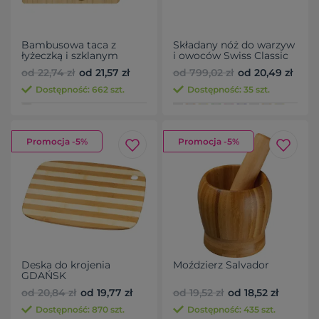
Bambusowa taca z
Składany nóż do warzyw
łyżeczką i szklanym
i owoców Swiss Classic
kubkiem
Victorinox
od 22,74 zł
od 21,57 zł
od 799,02 zł
od 20,49 zł
Dostępność: 662 szt.
Dostępność: 35 szt.
Promocja -5%
Promocja -5%
Deska do krojenia
Moździerz Salvador
GDAŃSK
od 20,84 zł
od 19,77 zł
od 19,52 zł
od 18,52 zł
Dostępność: 870 szt.
Dostępność: 435 szt.